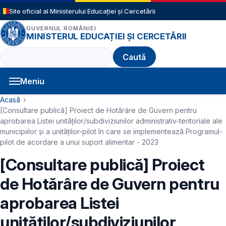
Sari la conținutul principal
Site oficial al Ministerului Educației și Cercetării
GUVERNUL ROMÂNIEI
MINISTERUL EDUCAȚIEI ȘI CERCETĂRII
Caută
Meniu
Navigație principală
Cale de navigare
Acasă
[Consultare publică] Proiect de Hotărâre de Guvern pentru
aprobarea Listei unităților/subdiviziunilor administrativ-teritoriale ale
municipiilor și a unităților-pilot în care se implementează Programul-
pilot de acordare a unui suport alimentar - 2023
[Consultare publică] Proiect
de Hotărâre de Guvern pentru
aprobarea Listei
unităților/subdiviziunilor