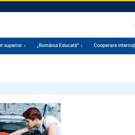
t superior
„România Educată”
Cooperare internaț