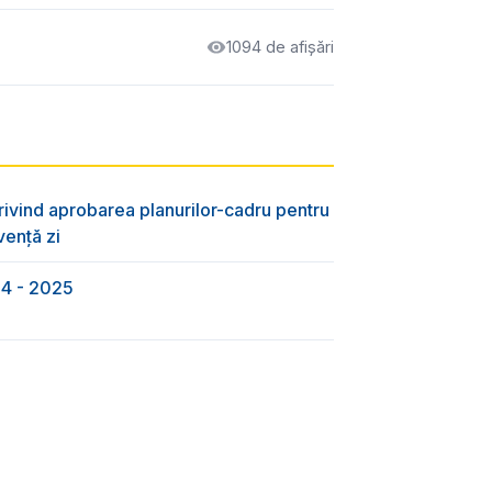
1094 de afișări
rivind aprobarea planurilor-cadru pentru
vență zi
24 - 2025