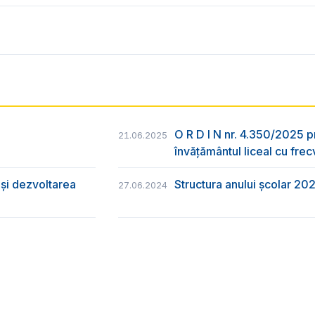
O R D I N nr. 4.350/2025 p
21.06.2025
învățământul liceal cu frec
și dezvoltarea
Structura anului școlar 20
27.06.2024