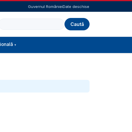
Guvernul României
Date deschise
Caută
ională