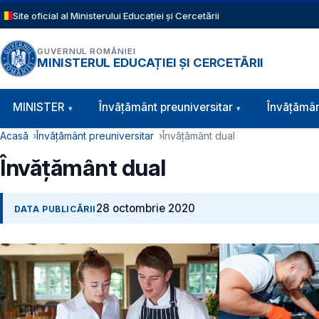
Sari la conținutul principal
Site oficial al Ministerului Educației și Cercetării
GUVERNUL ROMÂNIEI
MINISTERUL EDUCAȚIEI ȘI CERCETĂRII
Navigație principală
MINISTER
Învăţământ preuniversitar
Învățămân
Cale de navigare
Acasă
Învățământ preuniversitar
Învățământ dual
Învățământ dual
28 octombrie 2020
DATA PUBLICĂRII