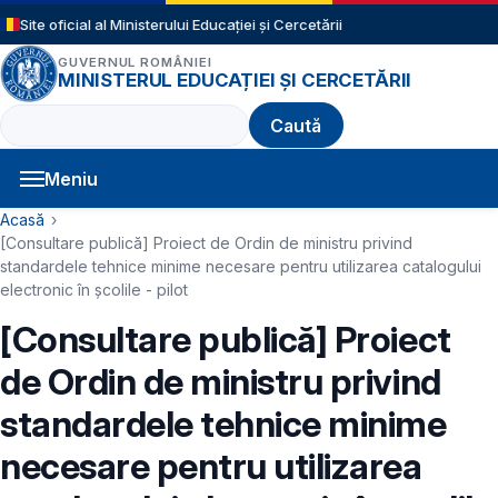
Sari la conținutul principal
Site oficial al Ministerului Educației și Cercetării
GUVERNUL ROMÂNIEI
MINISTERUL EDUCAȚIEI ȘI CERCETĂRII
Caută
Meniu
Navigație principală
Cale de navigare
Acasă
[Consultare publică] Proiect de Ordin de ministru privind
standardele tehnice minime necesare pentru utilizarea catalogului
electronic în școlile - pilot
[Consultare publică] Proiect
de Ordin de ministru privind
standardele tehnice minime
necesare pentru utilizarea