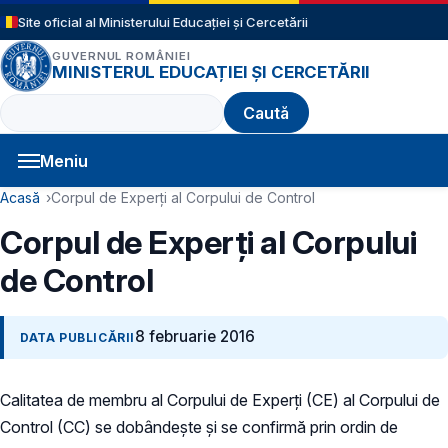
Sari la conținutul principal
Site oficial al Ministerului Educației și Cercetării
GUVERNUL ROMÂNIEI
MINISTERUL EDUCAȚIEI ȘI CERCETĂRII
Caută
Meniu
Navigație principală
Cale de navigare
Acasă
Corpul de Experți al Corpului de Control
Corpul de Experți al Corpului
de Control
8 februarie 2016
DATA PUBLICĂRII
Calitatea de membru al Corpului de Experți (CE) al Corpului de
Control (CC) se dobândește și se confirmă prin ordin de