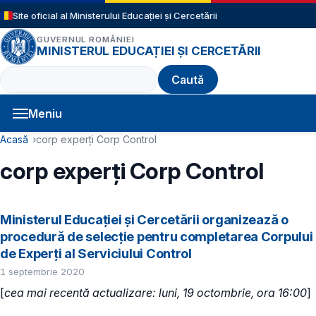
Sari la conținutul principal
Site oficial al Ministerului Educației și Cercetării
GUVERNUL ROMÂNIEI
MINISTERUL EDUCAȚIEI ȘI CERCETĂRII
Caută
Meniu
Navigație principală
Cale de navigare
Acasă
corp experți Corp Control
corp experți Corp Control
Ministerul Educației și Cercetării organizează o
procedură de selecție pentru completarea Corpului
de Experţi al Serviciului Control
1 septembrie 2020
[
cea mai recentă actualizare: luni, 19 octombrie, ora 16:00
]