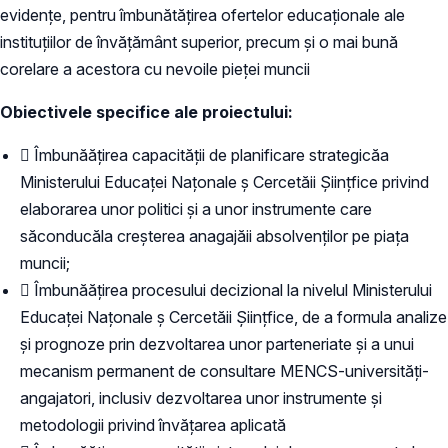
evidențe, pentru îmbunătățirea ofertelor educaționale ale
instituțiilor de învățământ superior, precum și o mai bună
corelare a acestora cu nevoile pieței muncii
Obiectivele specifice ale proiectului:
 Îmbunăățirea capacității de planificare strategicăa
Ministerului Educaței Națonale ș Cercetăii Șiințfice privind
elaborarea unor politici și a unor instrumente care
săconducăla creșterea anagajăii absolvenților pe piața
muncii;
 Îmbunăățirea procesului decizional la nivelul Ministerului
Educaței Națonale ș Cercetăii Șiințfice, de a formula analize
și prognoze prin dezvoltarea unor parteneriate și a unui
mecanism permanent de consultare MENCS-universități-
angajatori, inclusiv dezvoltarea unor instrumente și
metodologii privind învățarea aplicată