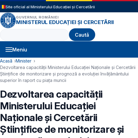
Sari la conținutul principal
Site oficial al Ministerului Educației și Cercetării
GUVERNUL ROMÂNIEI
MINISTERUL EDUCAȚIEI ȘI CERCETĂRII
Caută
Meniu
Navigație principală
Cale de navigare
Acasă
Minister
Dezvoltarea capacității Ministerului Educației Naționale și Cercetării
Științifice de monitorizare și prognoză a evoluției învățământului
superior în raport cu piața muncii
Dezvoltarea capacității
Ministerului Educației
Naționale și Cercetării
Științifice de monitorizare și