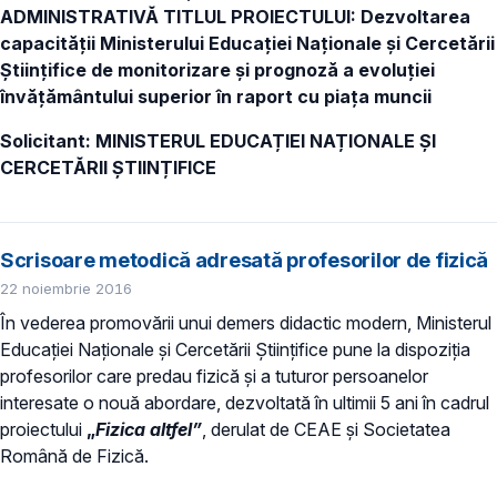
ADMINISTRATIVĂ TITLUL PROIECTULUI: Dezvoltarea
capacității Ministerului Educației Naționale și Cercetării
Științifice de monitorizare și prognoză a evoluției
învățământului superior în raport cu piața muncii
Solicitant: MINISTERUL EDUCAȚIEI NAȚIONALE ȘI
CERCETĂRII ȘTIINȚIFICE
Scrisoare metodică adresată profesorilor de fizică
22 noiembrie 2016
În vederea promovării unui demers didactic modern, Ministerul
Educației Naționale și Cercetării Științifice pune la dispoziția
profesorilor care predau fizică și a tuturor persoanelor
interesate o nouă abordare, dezvoltată în ultimii 5 ani în cadrul
proiectului
„
Fizica altfel”
, derulat de CEAE şi Societatea
Română de Fizică.