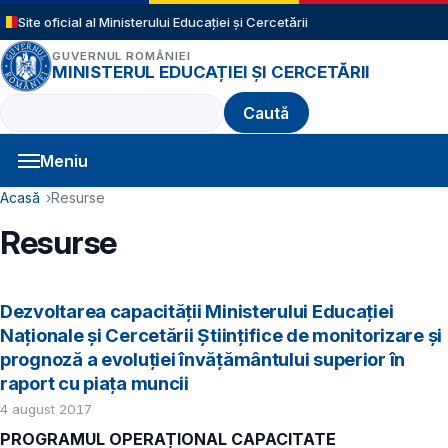
Sari la conținutul principal
Site oficial al Ministerului Educației și Cercetării
GUVERNUL ROMÂNIEI
MINISTERUL EDUCAȚIEI ȘI CERCETĂRII
Caută
Meniu
Navigație principală
Cale de navigare
Acasă
Resurse
Resurse
Dezvoltarea capacității Ministerului Educației
Naționale și Cercetării Științifice de monitorizare și
prognoză a evoluției învățământului superior în
raport cu piața muncii
4 august 2017
PROGRAMUL OPERAȚIONAL CAPACITATE