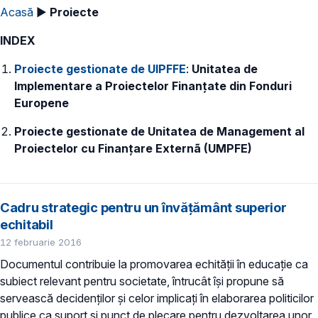
Acasă
►
Proiecte
INDEX
Proiecte gestionate de UIPFFE
:
Unitatea de
Implementare a Proiectelor Finanțate din Fonduri
Europene
Proiecte gestionate de Unitatea de Management al
Proiectelor cu Finanțare Externã (UMPFE)
Cadru strategic pentru un învățământ superior
echitabil
12 februarie 2016
Documentul contribuie la promovarea echității în educație ca
subiect relevant pentru societate, întrucât își propune să
servească decidenților și celor implicați în elaborarea politicilor
publice ca suport și punct de plecare pentru dezvoltarea unor