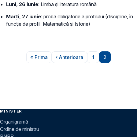
Luni, 26 iunie
: Limba și literatura română
Marți, 27 iunie
: proba obligatorie a profilului (discipline, în
funcție de profil: Matematică și Istorie)
Paginare
« Prima
‹ Anterioara
1
2
Prima pagină
Pagina anterioară
Pagina
Pagina
MINISTER
Organigramă
Ordine de ministru
PNRR