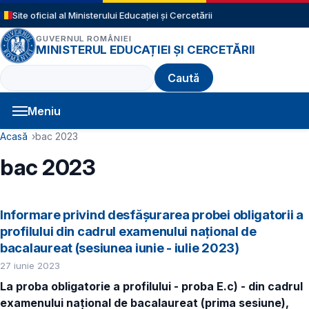
Sari la conținutul principal
Site oficial al Ministerului Educației și Cercetării
GUVERNUL ROMÂNIEI
MINISTERUL EDUCAȚIEI ȘI CERCETĂRII
Caută
Meniu
Navigație principală
Cale de navigare
Acasă
bac 2023
bac 2023
Informare privind desfășurarea probei obligatorii a
profilului din cadrul examenului național de
bacalaureat (sesiunea iunie - iulie 2023)
27 iunie 2023
La proba obligatorie a profilului - proba E.c) - din cadrul
examenului național de bacalaureat (prima sesiune),