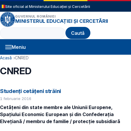
Sari la conținutul principal
Site oficial al Ministerului Educației și Cercetării
GUVERNUL ROMÂNIEI
MINISTERUL EDUCAȚIEI ȘI CERCETĂRII
Caută
Meniu
Navigație principală
Cale de navigare
Acasă
CNRED
CNRED
Studenți cetățeni străini
1 februarie 2016
Cetăţeni din state membre ale Uniunii Europene,
Spaţiului Economic European și din Confederaţia
Elveţiană / membru de familie / protecţie subsidiară