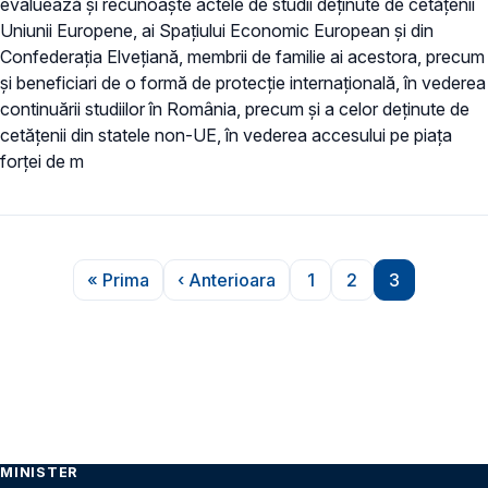
evaluează și recunoaște actele de studii deținute de cetățenii
Uniunii Europene, ai Spațiului Economic European și din
Confederația Elvețiană, membrii de familie ai acestora, precum
și beneficiari de o formă de protecție internațională, în vederea
continuării studiilor în România, precum și a celor deținute de
cetățenii din statele non-UE, în vederea accesului pe piața
forței de m
Paginare
« Prima
‹ Anterioara
1
2
3
Prima pagină
Pagina anterioară
Pagina
Pagina
Pagina
MINISTER