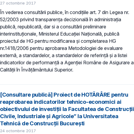
27 octombrie 2017
În vederea consultării publice, în condiţiile art. 7 din Legea nr.
52/2003 privind transparenţa decizională în administraţia
publică, republicată, dar si a consultării preliminare
interinstituționale, Ministerul Educaţiei Naţională, publică
proiectul de HG pentru modificarea și completarea HG
nr.1418/2006 pentru aprobarea Metodologiei de evaluare
externă, a standardelor, a standardelor de referință și a listei
indicatorilor de performanță a Agenției Române de Asigurare a
Calității în Învățământului Superior.
[Consultare publică] Proiect de HOTĂRÂRE pentru
reaprobarea indicatorilor tehnico-economici ai
obiectivului de investiţii la Facultatea de Construcții
Civile, Industriale și Agricole” la Universitatea
Tehnică de Construcții București
24 octombrie 2017