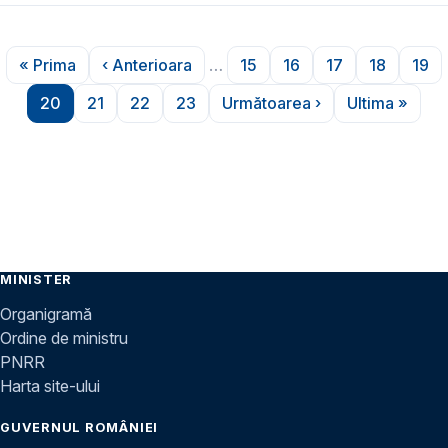
Paginare
« Prima
‹ Anterioara
…
15
16
17
18
19
Prima pagină
Pagina anterioară
Pagina
Pagina
Pagina
Pagina
Pag
20
21
22
23
Următoarea ›
Ultima »
Pagina
Pagina
Pagina
Pagina
Pagina următoare
Ultima pa
MINISTER
Organigramă
Ordine de ministru
PNRR
Harta site-ului
GUVERNUL ROMÂNIEI