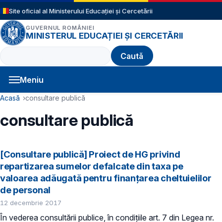
Sari la conținutul principal
Site oficial al Ministerului Educației și Cercetării
GUVERNUL ROMÂNIEI
MINISTERUL EDUCAȚIEI ȘI CERCETĂRII
Caută
Meniu
Navigație principală
Cale de navigare
Acasă
consultare publică
consultare publică
[Consultare publică] Proiect de HG privind
repartizarea sumelor defalcate din taxa pe
valoarea adăugată pentru finanțarea cheltuielilor
de personal
12 decembrie 2017
În vederea consultării publice, în condiţiile art. 7 din Legea nr.