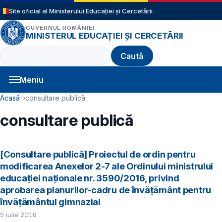
Sari la conținutul principal
Site oficial al Ministerului Educației și Cercetării
GUVERNUL ROMÂNIEI
MINISTERUL EDUCAȚIEI ȘI CERCETĂRII
Caută
Meniu
Navigație principală
Cale de navigare
Acasă
consultare publică
consultare publică
[Consultare publică] Proiectul de ordin pentru
modificarea Anexelor 2-7 ale Ordinului ministrului
educaţiei naţionale nr. 3590/2016, privind
aprobarea planurilor-cadru de învățământ pentru
învățământul gimnazial
5 iulie 2018