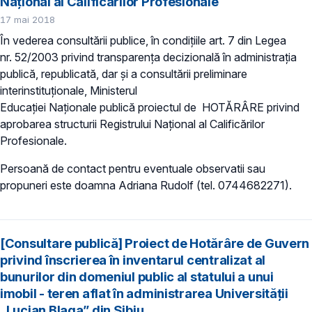
Național al Calificărilor Profesionale
17 mai 2018
În vederea consultării publice, în condițiile art. 7 din Legea
nr. 52/2003 privind transparența decizională în administrația
publică, republicată, dar și a consultării preliminare
interinstituționale, Ministerul
Educației Naționale publică proiectu​l de HOTĂRÂRE privind
aprobarea structurii Registrului Național al Calificărilor
Profesionale.
Persoană de contact pentru eventuale observatii sau
propuneri este doamna Adriana Rudolf (tel. 0744682271).
[Consultare publică] Proiect de Hotărâre de Guvern
privind înscrierea în inventarul centralizat al
bunurilor din domeniul public al statului a unui
imobil - teren aflat în administrarea Universității
„Lucian Blaga” din Sibiu