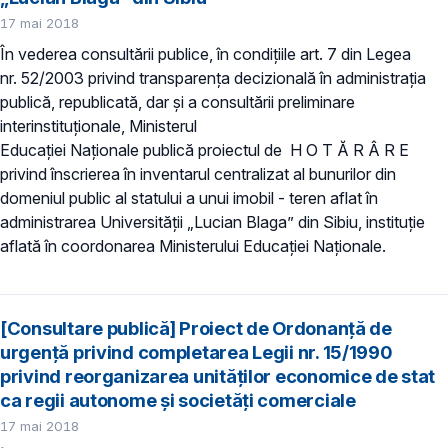
17 mai 2018
În vederea consultării publice, în condițiile art. 7 din Legea
nr. 52/2003 privind transparența decizională în administrația
publică, republicată, dar și a consultării preliminare
interinstituționale, Ministerul
Educației Naționale publică proiectu​l de H O T Ă R Â R E
privind înscrierea în inventarul centralizat al bunurilor din
domeniul public al statului a unui imobil - teren aflat în
administrarea Universității „Lucian Blaga” din Sibiu, instituție
aflată în coordonarea Ministerului Educației Naționale.
[Consultare publică] Proiect de Ordonanță de
urgență privind completarea Legii nr. 15/1990
privind reorganizarea unităţilor economice de stat
ca regii autonome şi societăţi comerciale
17 mai 2018