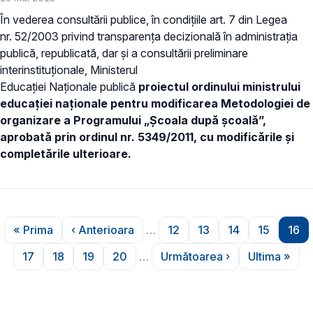
În vederea consultării publice, în condițiile art. 7 din Legea
nr. 52/2003 privind transparența decizională în administrația
publică, republicată, dar și a consultării preliminare
interinstituționale, Ministerul
Educației Naționale publică
proiectul ordinului ministrului
educației naționale pentru modificarea Metodologiei de
organizare a Programului „Școala după școală”,
aprobată prin ordinul nr. 5349/2011, cu modificările și
completările ulterioare.
Paginare
« Prima
‹ Anterioara
…
12
13
14
15
16
Prima pagină
Pagina anterioară
Pagina
Pagina
Pagina
Pagina
Pag
17
18
19
20
…
Următoarea ›
Ultima »
Pagina
Pagina
Pagina
Pagina
Pagina următoare
Ultima p