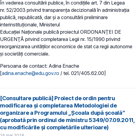
În vederea consultării publice, în condițiile art. 7 din Legea
nr. 52/2003 privind transparența decizională în administrația
publică, republicată, dar și a consultării preliminare
interinstituționale, Ministerul
Educației Naționale publică proiectul ORDONANŢEI DE
URGENŢĂ privind completarea Legii nr. 15/1990 privind
reorganizarea unităţilor economice de stat ca regii autonome
şi societăţi comerciale.
Persoana de contact: Adina Enache
[
adina.enache@edu.gov.ro
/ tel. 021/405.62.00]
[Consultare publică] Proiect de ordin pentru
modificarea și completarea Metodologiei de
organizare a Programului „Școala după școală”
(aprobată prin ordinul de ministru 5349/07.09.2011,
cu modificările și completările ulterioare)
16 mai 2018