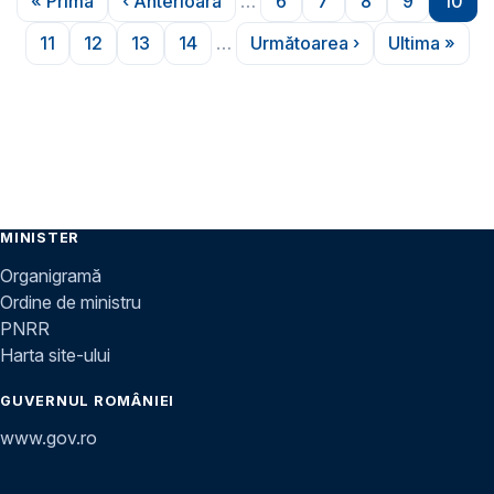
« Prima
‹ Anterioara
…
6
7
8
9
10
Prima pagină
Pagina anterioară
Pagina
Pagina
Pagina
Pagina
Pagi
11
12
13
14
…
Următoarea ›
Ultima »
Pagina
Pagina
Pagina
Pagina
Pagina următoare
Ultima p
MINISTER
Organigramă
Ordine de ministru
PNRR
Harta site-ului
GUVERNUL ROMÂNIEI
www.gov.ro