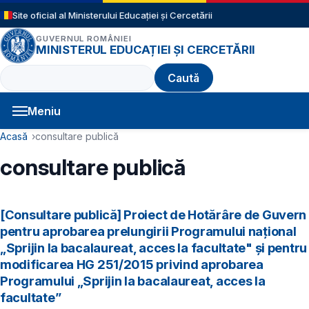
Sari la conținutul principal
Site oficial al Ministerului Educației și Cercetării
GUVERNUL ROMÂNIEI
MINISTERUL EDUCAȚIEI ȘI CERCETĂRII
Caută
Meniu
Navigație principală
Cale de navigare
Acasă
consultare publică
consultare publică
[Consultare publică] Proiect de Hotărâre de Guvern
pentru aprobarea prelungirii Programului naţional
„Sprijin la bacalaureat, acces la facultate" și pentru
modificarea HG 251/2015 privind aprobarea
Programului „Sprijin la bacalaureat, acces la
facultate”