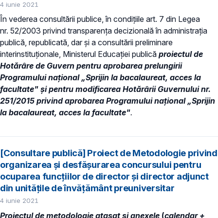
4 iunie 2021
În vederea consultării publice, în condiţiile art. 7 din Legea
nr. 52/2003 privind transparenţa decizională în administraţia
publică, republicată, dar și a consultării preliminare
interinstituționale, Ministerul Educaţiei publică
proiectul de
Hotărâre de Guvern pentru aprobarea prelungirii
Programului naţional „Sprijin la bacalaureat, acces la
facultate" și pentru modificarea Hotărârii Guvernului nr.
251/2015 privind aprobarea Programului naţional „Sprijin
la bacalaureat, acces la facultate"
.
[Consultare publică] Proiect de Metodologie privind
organizarea și desfășurarea concursului pentru
ocuparea funcțiilor de director și director adjunct
din unitățile de învățământ preuniversitar
4 iunie 2021
Proiectul de metodologie ataşat și anexele
(
calendar +