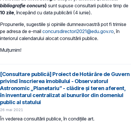
bibliografie concurs
)
sunt supuse consultarii publice timp de
10 zile
, începând cu data publicării (4 iunie).
Propunerile, sugestiile şi opiniile dumneavoastră pot fi trimise
pe adresa de e-mail
concursdirectori2021@edu.gov.ro
, în
interiorul calendarului alocat consultării publice.
Mulțumim!
[Consultare publică] Proiect de Hotărâre de Guvern
privind înscrierea imobilului - Observatorul
Astronomic „Planetariu” - clădire şi teren aferent,
în inventarul centralizat al bunurilor din domeniul
public al statului
26 mai 2021
În vederea consultării publice, în condiţiile art.