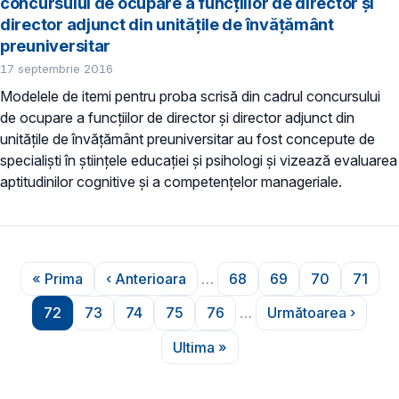
concursului de ocupare a funcţiilor de director şi
director adjunct din unităţile de învăţământ
preuniversitar
17 septembrie 2016
Modelele de itemi pentru proba scrisă din cadrul concursului
de ocupare a funcţiilor de director şi director adjunct din
unităţile de învăţământ preuniversitar au fost concepute de
specialişti în ştiinţele educaţiei şi psihologi şi vizează evaluarea
aptitudinilor cognitive şi a competenţelor manageriale.
Paginare
« Prima
‹ Anterioara
…
68
69
70
71
Prima pagină
Pagina anterioară
Pagina
Pagina
Pagina
Pagin
72
73
74
75
76
…
Următoarea ›
Pagina
Pagina
Pagina
Pagina
Pagina
Pagina urmă
Ultima »
Ultima pagină