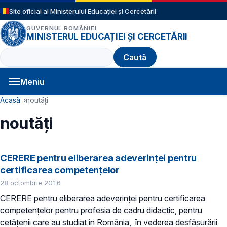
Sari la conținutul principal
Site oficial al Ministerului Educației și Cercetării
GUVERNUL ROMÂNIEI
MINISTERUL EDUCAȚIEI ȘI CERCETĂRII
Caută
Meniu
Navigație principală
Cale de navigare
Acasă
noutăți
noutăți
CERERE pentru eliberarea adeverinței pentru
certificarea competențelor
28 octombrie 2016
CERERE pentru eliberarea adeverinței pentru certificarea
competențelor pentru profesia de cadru didactic, pentru
cetățenii care au studiat în România, în vederea desfășurării