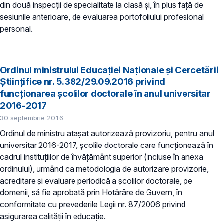
din două inspecţii de specialitate la clasă şi, în plus faţă de
sesiunile anterioare, de evaluarea portofoliului profesional
personal.
Ordinul ministrului Educaţiei Naţionale şi Cercetării
Ştiinţifice nr. 5.382/29.09.2016 privind
funcţionarea şcolilor doctorale în anul universitar
2016-2017
30 septembrie 2016
Ordinul de ministru ataşat autorizează provizoriu, pentru anul
universitar 2016-2017, şcolile doctorale care funcţionează în
cadrul instituţiilor de învăţământ superior (incluse în anexa
ordinului), urmând ca metodologia de autorizare provizorie,
acreditare şi evaluare periodică a şcolilor doctorale, pe
domenii, să fie aprobată prin Hotărâre de Guvern, în
conformitate cu prevederile Legii nr. 87/2006 privind
asigurarea calităţii în educaţie.