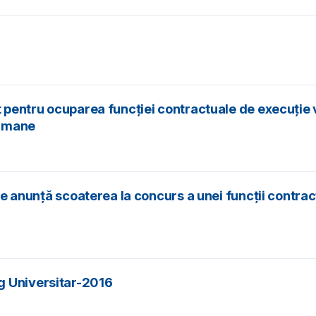
t pentru ocuparea funcţiei contractuale de execuţie v
 Umane
ice anunță scoaterea la concurs a unei funcții contra
g Universitar-2016