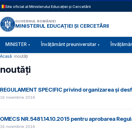
Sari la conținutul principal
Site oficial al Ministerului Educației și Cercetării
GUVERNUL ROMÂNIEI
MINISTERUL EDUCAȚIEI ȘI CERCETĂRII
Navigație principală
MINISTER
Învăţământ preuniversitar
Învățămân
Cale de navigare
Acasă
noutăți
noutăți
REGULAMENT SPECIFIC privind organizarea și desfă
16 noiembrie 2016
OMECS NR.5481.14.10.2015 pentru aprobarea Regulam
16 noiembrie 2016