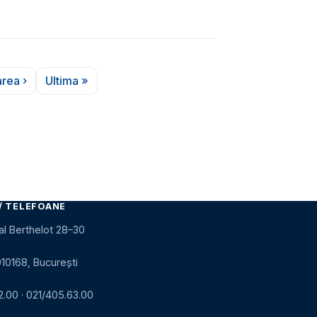
rea ›
Ultima »
agina următoare
Ultima pagină
/ TELEFOANE
al Berthelot 28–30
010168, București
2.00
·
021/405.63.00