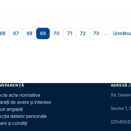
66
67
68
69
70
71
72
73
…
Următoa
na
Pagina
Pagina
Pagina
Pagina
Pagina
Pagina
Pagina
Pagina
P
NSPARENȚĂ
ADRESĂ /
ecte acte normative
Str. Gener
rații de avere și interese
Sector 1, 
uri angajați
ecția datelor personale
021/405.6
ni și condiții