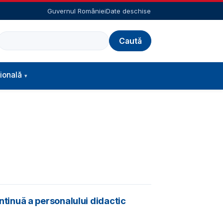
Guvernul României
Date deschise
Caută
ională
tinuă a personalului didactic