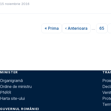
15 noiembrie 2016
Paginare
« Prima
‹ Anterioara
…
65
Prima pagină
Pagina anterioară
Pagi
MINISTER
TRA
Organigramă
Proi
Ordine de ministru
Decla
PNRR
Venit
Harta site-ului
Prot
Terme
GUVERNUL ROMÂNIEI