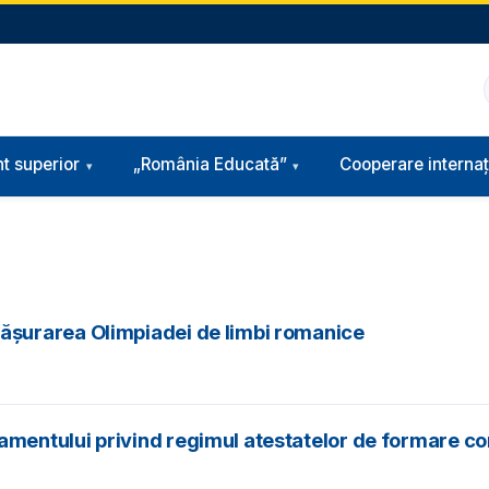
t superior
„România Educată”
Cooperare internaț
șurarea Olimpiadei de limbi romanice
entului privind regimul atestatelor de formare con