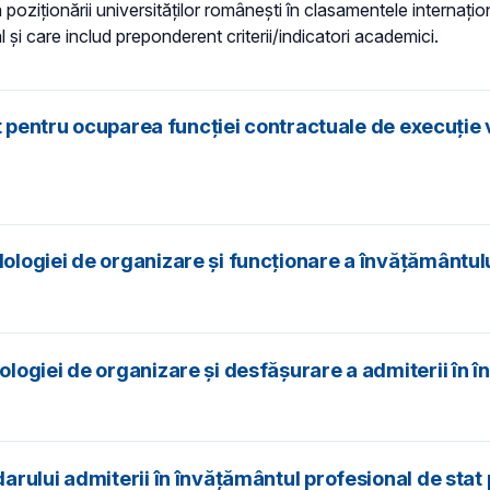
oziționării universităților românești în clasamentele internațion
și care includ preponderent criterii/indicatori academici.
t pentru ocuparea funcției contractuale de execuție 
logiei de organizare și funcţionare a învățământulu
ogiei de organizare și desfășurare a admiterii în î
rului admiterii în învățământul profesional de stat