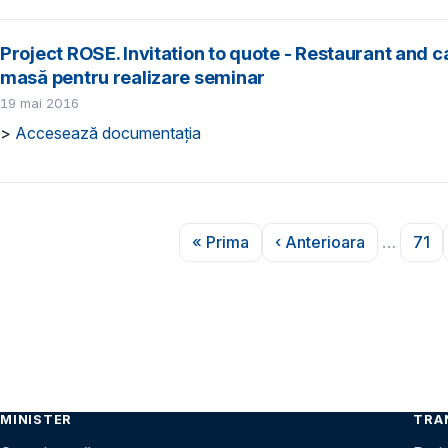
Project ROSE. Invitation to quote - Restaurant and ca
masă pentru realizare seminar
19 mai 2016
>
Accesează documentația
Paginare
« Prima
‹ Anterioara
…
71
Prima pagină
Pagina anterioar
Pag
MINISTER
TRA