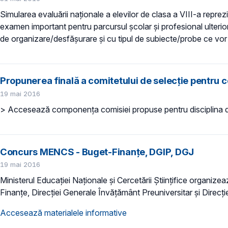
Simularea evaluării naționale a elevilor de clasa a VIII-a repr
examen important pentru parcursul școlar și profesional ulterior.
de organizare/desfășurare și cu tipul de subiecte/probe ce vor 
Propunerea finală a comitetului de selecție pentru 
19 mai 2016
> Accesează componența comisiei propuse pentru disciplina d
Concurs MENCS - Buget-Finanțe, DGIP, DGJ
19 mai 2016
Ministerul Educației Naționale și Cercetării Științifice organi
Finanțe, Direcției Generale Învățământ Preuniversitar și Direcți
Accesează materialele informative