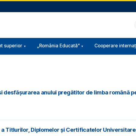
t superior
„România Educată”
Cooperare internaț
esfășurarea anului pregătitor de limba română pentr
a Titlurilor, Diplomelor şi Certificatelor Universit