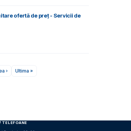
tare ofertă de preț - Servicii de
ea ›
Ultima »
gina următoare
Ultima pagină
/ TELEFOANE