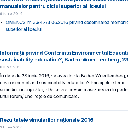
manualelor pentru ciclul superior al liceului
9 iunie 2016
OMENCS nr. 3.947/3.06.2016 privind desemnarea membrilor Com
superior al liceului
Informații privind Conferința Environmental Educa
sustainability education?, Baden-Wuerttemberg, 23
8 iunie 2016
În data de 23 iunie 2016, va avea loc la Baden Wuerttemberg
environmental and sustainability education? Principalele teme d
și mediul înconjurător; -De ce are nevoie mass-media din part
unui forum/ unei rețele de comunicare.
Rezultatele simulărilor naționale 2016
31 mai 2016