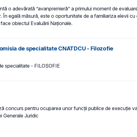
ezintă o adevărată ”avanpremieră” a primului moment de evaluare 
 În egală măsură, este o oportunitate de a familiariza elevii cu 
face obiectul Evaluării Naționale.
comisia de specialitate CNATDCU - Filozofie
e specialitate - FILOSOFIE
zează concurs pentru ocuparea unor funcţii publice de execuție v
ei Generale Juridic