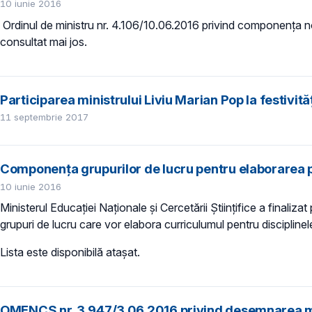
10 iunie 2016
Ordinul de ministru nr. 4.106/10.06.2016 privind componenţa nomi
consultat mai jos.
Participarea ministrului Liviu Marian Pop la festivit
11 septembrie 2017
Componenţa grupurilor de lucru pentru elaborarea 
10 iunie 2016
Ministerul Educaţiei Naţionale şi Cercetării Ştiinţifice a finali
grupuri de lucru care vor elabora curriculumul pentru disciplinel
Lista este disponibilă atașat.
OMENCS nr. 3.947/3.06.2016 privind desemnarea mem