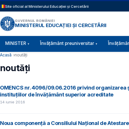
Sari la conținutul principal
Site oficial al Ministerului Educației și Cercetării
GUVERNUL ROMÂNIEI
MINISTERUL EDUCAȚIEI ȘI CERCETĂRII
Navigație principală
MINISTER
Învăţământ preuniversitar
Învățămân
Cale de navigare
Acasă
noutăți
noutăți
OMENCS nr. 4096/09.06.2016 privind organizarea și d
instituțiilor de învățământ superior acreditate
14 iunie 2016
Noua componenţă a Consiliului Naţional de Atestare 