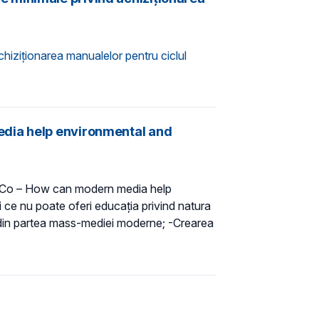
hiziţionarea manualelor pentru ciclul
edia help environmental and
& Co – How can modern media help
 ce nu poate oferi educația privind natura
u din partea mass-mediei moderne; -Crearea