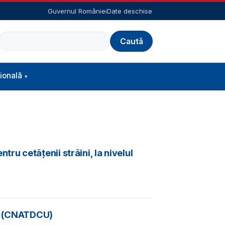
Guvernul României
Date deschise
Caută
ională
u cetățenii străini, la nivelul
are (CNATDCU)