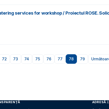
tering services for workshop / Proiectul ROSE. Solici
72
73
74
75
76
77
78
79
Următoar
ă
ina
Pagina
Pagina
Pagina
Pagina
Pagina
Pagina
Pagina
Pagina
Pa
NSPARENȚĂ
ADRESĂ /