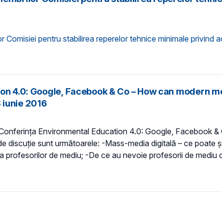
isiei pentru stabilirea reperelor tehnice minimale privind ac
tion 4.0: Google, Facebook & Co – How can modern m
 iunie 2016
, Conferința Environmental Education 4.0: Google, Facebook 
e discuție sunt următoarele: -Mass-media digitală – ce poate și
ea profesorilor de mediu; -De ce au nevoie profesorii de medi