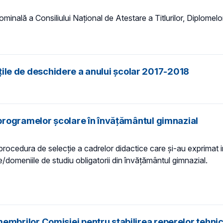
nală a Consiliului Naţional de Atestare a Titlurilor, Diplomelor 
ățile de deschidere a anului școlar 2017-2018
programelor şcolare în învăţământul gimnazial
zat procedura de selecţie a cadrelor didactice care şi-au exprimat
e/domeniile de studiu obligatorii din învăţământul gimnazial.
brilor Comisiei pentru stabilirea reperelor tehnic