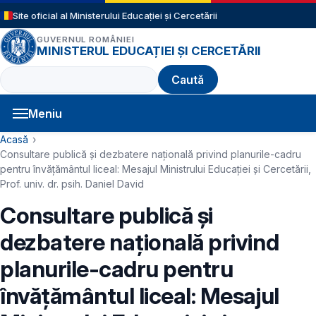
Sari la conținutul principal
Site oficial al Ministerului Educației și Cercetării
GUVERNUL ROMÂNIEI
MINISTERUL EDUCAȚIEI ȘI CERCETĂRII
Caută
Meniu
Navigație principală
Cale de navigare
Acasă
Consultare publică și dezbatere națională privind planurile-cadru
pentru învățământul liceal: Mesajul Ministrului Educației și Cercetării,
Prof. univ. dr. psih. Daniel David
Consultare publică și
dezbatere națională privind
planurile-cadru pentru
învățământul liceal: Mesajul