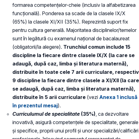
formarea competențelor-cheie (inclusiv la alfabetizarea
funcțională). Ponderea sa scade de la clasele IX/X
(65%) la clasele XI/XII (35%). Reprezintă suport fix
pentru cultura generală. Majoritatea disciplinelor/temelor
sunt în legătură cu examenul național de bacalaureat
(obligatorii/la alegere).
Trunchiul comun include 15
discipline la fiecare dintre clasele IX/X (la care se
adaugă, după caz, limba și literatura maternă),
distribuite în toate cele 7 arii curriculare, respectiv
9 discipline la fiecare dintre clasele a XI/XII (la care
se adaugă, după caz, limba și literatura maternă),
distribuite în 5 arii curriculare
(vezi
Anexa 1 inclusă
în prezentul mesaj
).
Curriculumul de specialitate
(35%)
, ca dezvoltare
inovativă, asigură competențele de specialitate, generale
și specifice, proprii unui profil și unor specializări/calificări
profesionale, înlocuind segmentul reprezentat de