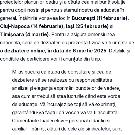
proiectelor planurilor-cadru și a căuta cea mai bună soluție
pentru copiii noștri și pentru sistemul nostru de educație în
general. Întâlnirile vor avea loc în
București (11 februarie),
Cluj-Napoca (14 februarie), Iași (25 februarie)
și
Timișoara (4 martie)
. Pentru a asigura dimensiunea
națională, seria de dezbateri cu prezență fizică va fi urmată de
o dezbatere online, în data de 6 martie 2025
. Detaliile și
condițiile de participare vor fi anunțate din timp.
M-aș bucura ca etapa de consultare și cea de
dezbatere să se realizeze cu responsabilitatea
analizei și eleganța exprimării punctelor de vedere,
așa cum ar trebui să stea lucrurile când este vorba
de educație. Vă încurajez pe toți să vă exprimați,
garantându-vă faptul că vocea vă va fi ascultată.
Comentariile triadei elevi – personal didactic și
auxiliar - părinți, alături de cele ale sindicatelor, sunt