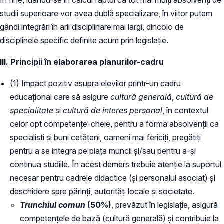
studii superioare vor avea dublă specializare, în viitor putem
gândi integrări în arii disciplinare mai largi, dincolo de
disciplinele specific definite acum prin legislație.
III. Principii în elaborarea planurilor-cadru
(1) Impact pozitiv asupra elevilor printr-un cadru
educațional care să asigure
cultură generală
,
cultură de
specialitate
și
cultură de interes personal
, în contextul
celor opt competențe-cheie, pentru a forma absolvenții ca
specialiști și buni cetățeni, oameni mai fericiți, pregătiți
pentru a se integra pe piața muncii și/sau pentru a-și
continua studiile. În acest demers trebuie atenție la suportul
necesar pentru cadrele didactice (și personalul asociat) și
deschidere spre părinți, autorități locale și societate.
Trunchiul comun
(50%)
, prevăzut în legislație, asigură
competențele de bază (cultură generală) și contribuie la