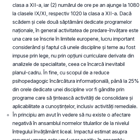
clasa a XII-a, iar (2) numărul de ore pe an ajunge la 1080
la clasele IX/XI, respectiv 1020 la clasa a XII-a. Dacă
scădem și cele două săptămâni dedicate programelor
naționale, în general activitatea de predare-învățare este
una care se înscrie în limitele europene, lucru important
considerând și faptul că unele discipline și teme au fost
impuse prin lege, nu prin opțiuni curriculare derivate din
analizele de specialitate, ceea ce încarcă inevitabil
planul-cadru. În fine, cu scopul de a reduce
psihopedagogic încărcătura informațională, până la 25%
din orele dedicate unei discipline vor fi gândite prin
programe care să țintească activități de consolidare și
aplicabilitate a cunoștințelor, inclusiv activități remediale.
În principiu am avut în vedere să nu existe o afectare
negativă în ansamblul normelor titularilor de la nivelul
întregului învățământ liceal. Impactul estimat asupra
resursei umane este unul ușor pozitiv, în ansamblu,