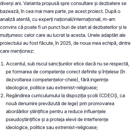
diverși ani. Varianta propusă spre consultare și dezbatere se
bazează, în cea mai mare parte, pe acest proiect. După o
analiză atentă, cu experți naționali/internaționali, m-am
convins că poate fi un punct bun de start al dezbaterilor și le
mulțumesc celor care au lucrat la acesta. Unele adaptări ale
proiectului au fost făcute, în 2025, de noua mea echipă, dintre
care menționez:
Accentul, sub riscul sancțiunilor etice dacă nu se respectă,
pe formarea de competențe corect definite și înțelese (în
dezvoltarea competențelor-cheie), fără ingerințe
ideologice, politice sau extremist-religioase;
Regândirea curriculumului la dispoziția școlii (CDEOȘ, ca
nouă denumire prevăzută de lege) prin promovarea
abordărilor științifice pentru a reduce influențele
pseudoștiințifice și a proteja elevii de interferențe
ideologice, politice sau extremist-religioase;