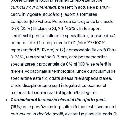
curriculumul diferențiat
, prezent în actualele planuri-
cadru în vigoare, aducând și aport la formarea
competențelor-cheie. Ponderea sa crește de la clasele
IX/X (25%) la clasele XI/XII (45%). Este suport
semiflexibil pentru cultura de specialitate și include două
componente: (1) componenta fixă (între 77-100%,
reprezentând 8-13 ore) și (2) componenta flexibilă (între
0-23%, reprezentând 0-3 ore, care pot personaliza
specializarea); procentele de 0% și 100% se referă la
filierele vocațională și tehnologică, unde curriculumul de
specialitate este fix, odată aleasă filiera/specializarea.
Unele discipline/teme sunt în legătură cu examenul
național de bacalaureat (obligatorii/la alegere).
Curriculumul la decizia elevului din oferta școlii
(15%)
este prevăzut în legislație și înlocuiește segmentul
curriculum la decizia școlii
, existent în planurile-cadru în