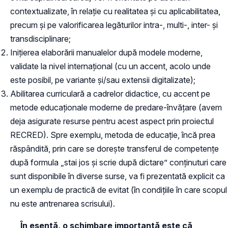
contextualizate, în relație cu realitatea și cu aplicabilitatea,
precum și pe valorificarea legăturilor intra-, multi-, inter- și
transdisciplinare;
Inițierea elaborării manualelor după modele moderne,
validate la nivel internațional (cu un accent, acolo unde
este posibil, pe variante și/sau extensii digitalizate);
Abilitarea curriculară a cadrelor didactice, cu accent pe
metode educaționale moderne de predare-învățare (avem
deja asigurate resurse pentru acest aspect prin proiectul
RECRED). Spre exemplu, metoda de educație, încă prea
răspândită, prin care se dorește transferul de competențe
după formula „stai jos și scrie după dictare” conținuturi care
sunt disponibile în diverse surse, va fi prezentată explicit ca
un exemplu de practică de evitat (în condițiile în care scopul
nu este antrenarea scrisului).
În esență, o schimbare importantă este că