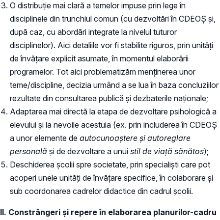
O distribuție mai clară a temelor impuse prin lege în
disciplinele din trunchiul comun (cu dezvoltări în CDEOȘ și,
după caz, cu abordări integrate la nivelul tuturor
disciplinelor). Aici detaliile vor fi stabilite riguros, prin unități
de învățare explicit asumate, în momentul elaborării
programelor. Tot aici problematizăm menținerea unor
teme/discipline, decizia urmând a se lua în baza concluziilor
rezultate din consultarea publică și dezbaterile naționale;
Adaptarea mai directă la etapa de dezvoltare psihologică a
elevului și la nevoile acestuia (ex. prin includerea în CDEOȘ
a unor elemente de
autocunoaștere și autoreglare
personală
și de dezvoltare a unui
stil de viață sănătos
);
Deschiderea școlii spre societate, prin specialiști care pot
acoperi unele unități de învățare specifice, în colaborare și
sub coordonarea cadrelor didactice din cadrul școlii.
II. Constrângeri și repere în elaborarea planurilor-cadru