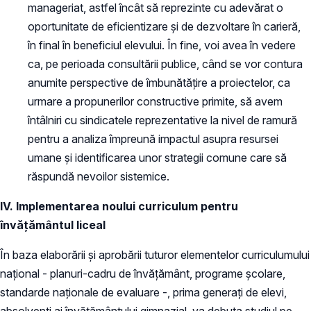
manageriat, astfel încât să reprezinte cu adevărat o
oportunitate de eficientizare și de dezvoltare în carieră,
în final în beneficiul elevului. În fine, voi avea în vedere
ca, pe perioada consultării publice, când se vor contura
anumite perspective de îmbunătățire a proiectelor, ca
urmare a propunerilor constructive primite, să avem
întâlniri cu sindicatele reprezentative la nivel de ramură
pentru a analiza împreună impactul asupra resursei
umane și identificarea unor strategii comune care să
răspundă nevoilor sistemice.
IV. Implementarea noului curriculum pentru
învățământul liceal
În baza elaborării și aprobării tuturor elementelor curriculumului
național - planuri-cadru de învățământ, programe școlare,
standarde naționale de evaluare -, prima generați de elevi,
absolvenți ai învățământului gimnazial, va debuta studiul pe