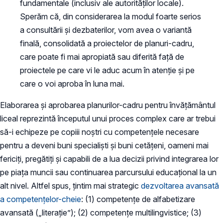
fundamentale (inclusiv ale autorităților locale).
Sperăm că, din considerarea la modul foarte serios
a consultării și dezbaterilor, vom avea o variantă
finală, consolidată a proiectelor de planuri-cadru,
care poate fi mai apropiată sau diferită față de
proiectele pe care vi le aduc acum în atenție și pe
care o voi aproba în luna mai.
Elaborarea și aprobarea planurilor-cadru pentru învățământul
liceal reprezintă începutul unui proces complex care ar trebui
să-i echipeze pe copiii noștri cu competențele necesare
pentru a deveni buni specialiști și buni cetățeni, oameni mai
fericiți, pregătiți și capabili de a lua decizii privind integrarea lor
pe piața muncii sau continuarea parcursului educațional la un
alt nivel. Altfel spus, țintim mai strategic
dezvoltarea avansată
a competențelor-cheie
: (1) competențe de alfabetizare
avansată („literație”); (2) competențe multilingvistice; (3)