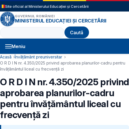
Sari la conținutul principal
Site oficial al Ministerului Educației și Cercetării
GUVERNUL ROMÂNIEI
MINISTERUL EDUCAȚIEI ȘI CERCETĂRII
Caută
Meniu
Navigație principală
Cale de navigare
Acasă
Învățământ preuniversitar
O R D I N nr. 4.350/2025 privind aprobarea planurilor-cadru pentru
învățământul liceal cu frecvență zi
O R D I N nr. 4.350/2025 privind
aprobarea planurilor-cadru
pentru învățământul liceal cu
frecvență zi