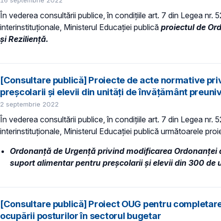
16 septembrie 2022
În vederea consultării publice, în condiţiile art. 7 din Legea nr.
interinstituționale, Ministerul Educaţiei publică
proiectul de Or
și Reziliență.
[Consultare publică] Proiecte de acte normative pr
preşcolarii şi elevii din unităţi de învăţământ preuni
2 septembrie 2022
În vederea consultării publice, în condiţiile art. 7 din Legea nr.
interinstituționale, Ministerul Educaţiei publică următoarele pro
Ordonanță de Urgență privind modificarea Ordonanței d
suport alimentar pentru preşcolarii şi elevii din 300 de
[Consultare publică] Proiect OUG pentru completar
ocupării posturilor în sectorul bugetar