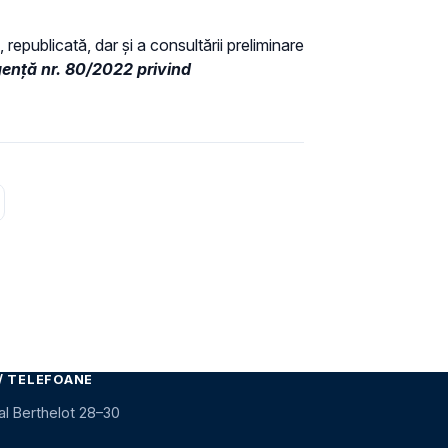
 republicată, dar și a consultării preliminare
ență nr. 80/2022 privind
ma pagină
/ TELEFOANE
al Berthelot 28–30