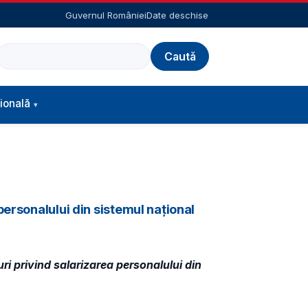
Guvernul României
Date deschise
Caută
ională
ersonalului din sistemul național
ri privind salarizarea personalului din