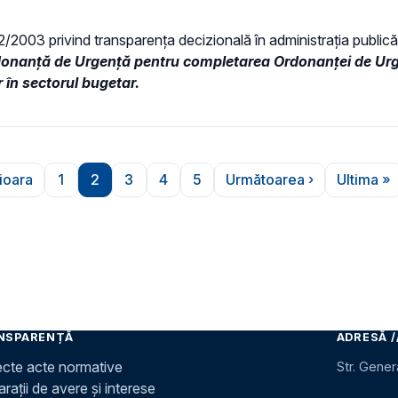
 52/2003 privind transparenţa decizională în administraţia publică,
donanță de Urgență pentru completarea Ordonanței de Urg
 în sectorul bugetar.
ioara
1
2
3
4
5
Următoarea ›
Ultima »
agina anterioară
Pagina
Pagina
Pagina
Pagina
Pagina
Pagina următoare
Ulti
NSPARENȚĂ
ADRESĂ /
ecte acte normative
Str. Gener
rații de avere și interese