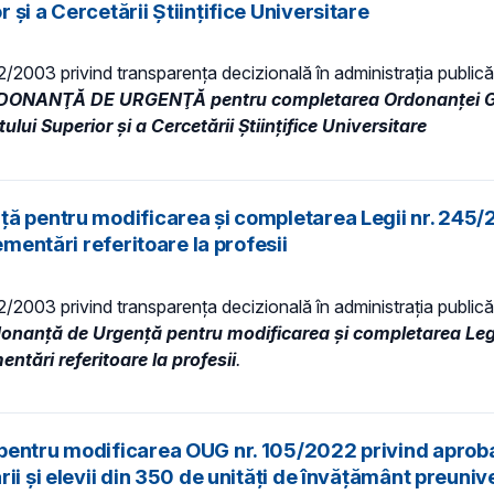
şi a Cercetării Ştiinţifice Universitare
 52/2003 privind transparenţa decizională în administraţia publică,
RDONANŢĂ DE URGENŢĂ pentru completarea Ordonanţei Guv
ui Superior şi a Cercetării Ştiinţifice Universitare
ță pentru modificarea și completarea Legii nr. 245/
ementări referitoare la profesii
 52/2003 privind transparenţa decizională în administraţia publică,
donanță de Urgență pentru modificarea și completarea Leg
entări referitoare la profesii
.
pentru modificarea OUG nr. 105/2022 privind aproba
i şi elevii din 350 de unităţi de învăţământ preunive