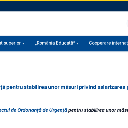
t superior
„România Educată”
Cooperare internaț
 pentru stabilirea unor măsuri privind salarizarea p
ectul de Ordonanță de Urgență
pentru stabilirea unor măsu