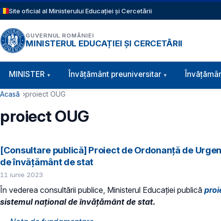
Sari la conținutul principal
Site oficial al Ministerului Educației și Cercetării
GUVERNUL ROMÂNIEI
MINISTERUL EDUCAȚIEI ȘI CERCETĂRII
Navigație principală
MINISTER
Învăţământ preuniversitar
Învățămân
Cale de navigare
Acasă
proiect OUG
proiect OUG
[Consultare publică] Proiect de Ordonanță de Urgență
de învățământ de stat
11 iunie 2023
În vederea consultării publice, Ministerul Educaţiei publică
proi
sistemul național de învățământ de stat.