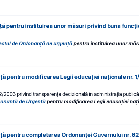
ă pentru instituirea unor măsuri privind buna funcț
ectul de Ordonanță de urgență
pentru instituirea unor măs
ă pentru modificarea Legii educației naționale nr. 
 52/2003 privind transparenţa decizională în administraţia publică,
rdonanță de Urgență
pentru modificarea Legii educației naț
ă pentru completarea Ordonanţei Guvernului nr. 62/1