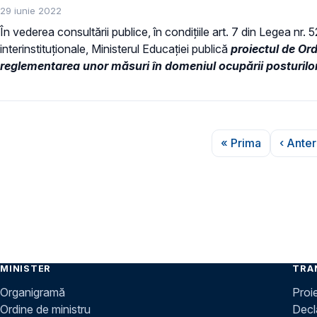
29 iunie 2022
În vederea consultării publice, în condiţiile art. 7 din Legea nr.
interinstituționale, Ministerul Educaţiei publică
proiectul de Or
reglementarea unor măsuri în domeniul ocupării posturilor
Paginare
« Prima
‹ Anter
Prima pagină
P
MINISTER
TRA
Organigramă
Proi
Ordine de ministru
Decla