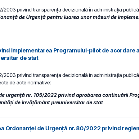
 52/2003 privind transparenţa decizională în administraţia publică,
donanță de Urgență pentru luarea unor măsuri de implemen
ivind implementarea Programului-pilot de acordare a
versitar de stat
 52/2003 privind transparenţa decizională în administraţia publică,
iecte de acte normative:
e urgență nr. 105/2022 privind aprobarea continuării Prog
 unităţi de învăţământ preuniversitar de stat
ea Ordonanței de Urgență nr. 80/2022 privind regle