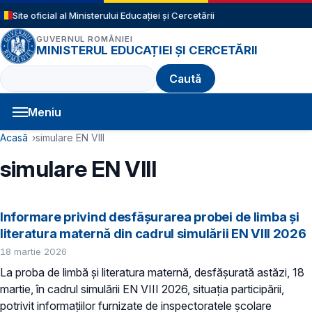
Sari la conținutul principal
Site oficial al Ministerului Educației și Cercetării
GUVERNUL ROMÂNIEI
MINISTERUL EDUCAȚIEI ȘI CERCETĂRII
Caută
Meniu
Navigație principală
Cale de navigare
Acasă
simulare EN VIII
simulare EN VIII
Informare privind desfășurarea probei de limba și
literatura maternă din cadrul simulării EN VIII 2026
18 martie 2026
La proba de limbă și literatura maternă, desfășurată astăzi, 18
martie, în cadrul simulării EN VIII 2026, situația participării,
potrivit informațiilor furnizate de inspectoratele școlare