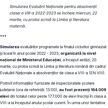
Simularea Evaluării Naționale pentru absolvenții
clasei a VIII-a 2022-2023 se încheie miercuri, 22
martie, cu proba scrisă la Limba și literatura
maternă.
***
Simularea
evaluărilor programate la finalul ciclurilor gimnazial
și liceal în anul școlar 2022 - 2023,
organizată la nivel
național de Ministerul Educaţiei
, a început astăzi, 20
martie, cu proba scrisă la Limba şi literatura română din cadrul
Evaluării Naționale a absolvenților de clasa a VIII-a (EN VIII).
Potrivit informațiilor furnizate de inspectoratele școlare
județene (ora de referință: 13:00),
au fost prezenți 164.009
elevi
din totalul celor peste 177.000 de elevi înscriși în clasa a
VIII-a la începutul anului școlar curent. În urma unor tentative