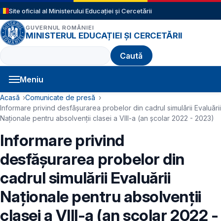
Sari la conținutul principal
Site oficial al Ministerului Educației și Cercetării
GUVERNUL ROMÂNIEI
MINISTERUL EDUCAȚIEI ȘI CERCETĂRII
Caută
Meniu
Navigație principală
Cale de navigare
Acasă
Comunicate de presă
Informare privind desfășurarea probelor din cadrul simulării Evaluării
Naționale pentru absolvenții clasei a VIII-a (an școlar 2022 - 2023)
Informare privind
desfășurarea probelor din
cadrul simulării Evaluării
Naționale pentru absolvenții
clasei a VIII-a (an școlar 2022 -