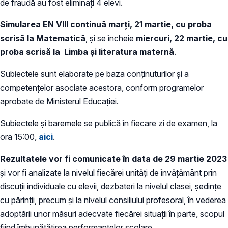
de fraudă au fost eliminați 4 elevi.
Simularea EN VIII continuă marți,
21 martie, cu proba
scrisă la Matematică
, și se încheie
miercuri, 22 martie, cu
proba scrisă la Limba și literatura maternă
.
Subiectele sunt elaborate pe baza conţinuturilor şi a
competenţelor asociate acestora, conform programelor
aprobate de Ministerul Educației.
Subiectele și baremele se publică în fiecare zi de examen, la
ora 15:00,
aici
.
Rezultatele vor fi comunicate în data de 29 martie 2023
și vor fi analizate la nivelul fiecărei unități de învățământ prin
discuții individuale cu elevii, dezbateri la nivelul clasei, ședințe
cu părinții, precum și la nivelul consiliului profesoral, în vederea
adoptării unor măsuri adecvate fiecărei situații în parte, scopul
fiind îmbunătățirea performanțelor școlare.