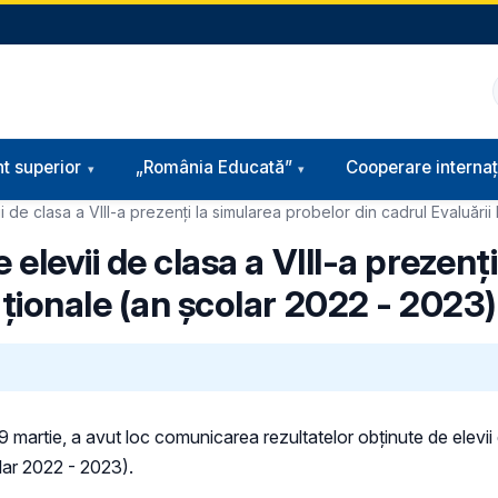
t superior
„România Educată”
Cooperare internaț
i de clasa a VIII-a prezenți la simularea probelor din cadrul Evaluări
 elevii de clasa a VIII-a prezenț
aționale (an școlar 2022 - 2023)
 martie, a avut loc comunicarea rezultatelor obținute de elevii d
olar 2022 - 2023).