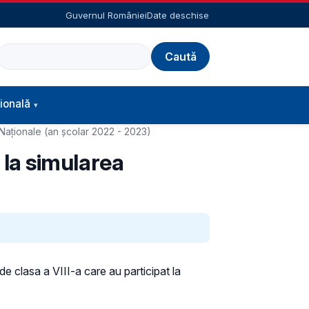
Guvernul României
Date deschise
Caută
ională
i Naționale (an școlar 2022 - 2023)
i la simularea
e clasa a VIII-a care au participat la