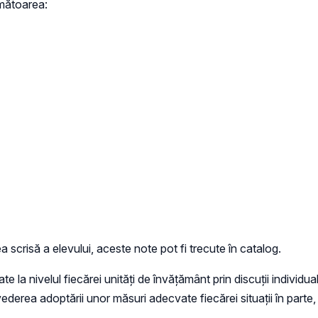
rmătoarea:
ea scrisă a elevului, aceste note pot fi trecute în catalog.
la nivelul fiecărei unități de învățământ prin discuții individuale
în vederea adoptării unor măsuri adecvate fiecărei situații în part