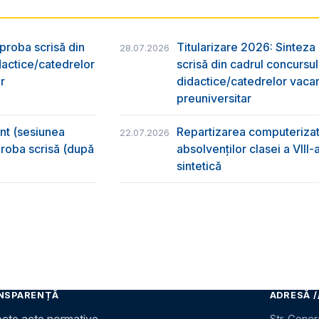
 proba scrisă din
Titularizare 2026: Sinteza r
28.07.2026
dactice/catedrelor
scrisă din cadrul concursu
r
didactice/catedrelor vaca
preuniversitar
ânt (sesiunea
Repartizarea computerizată
22.07.2026
 proba scrisă (după
absolvenţilor clasei a VIII
sintetică
NSPARENȚĂ
ADRESĂ /
Str. Gener