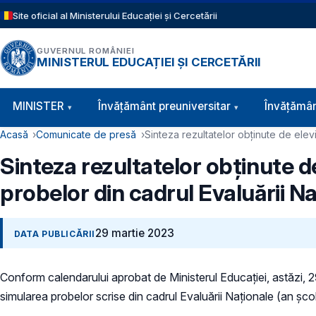
Sari la conținutul principal
Site oficial al Ministerului Educației și Cercetării
GUVERNUL ROMÂNIEI
MINISTERUL EDUCAȚIEI ȘI CERCETĂRII
Navigație principală
MINISTER
Învăţământ preuniversitar
Învățămân
Cale de navigare
Acasă
Comunicate de presă
Sinteza rezultatelor obținute de elevi
Sinteza rezultatelor obținute de
probelor din cadrul Evaluării N
29 martie 2023
DATA PUBLICĂRII
Conform calendarului aprobat de Ministerul Educației, astăzi, 29
simularea probelor scrise din cadrul Evaluării Naționale (an șc