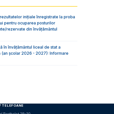
ezultatelor inițiale înregistrate la proba
lui pentru ocuparea posturilor
nte/rezervate din învăţământul
 în învăţământul liceal de stat a
-a (an școlar 2026 - 2027): Informare
/ TELEFOANE
al Berthelot 28–30