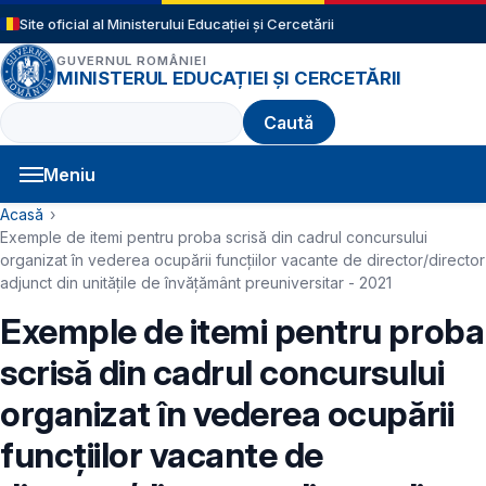
Sari la conținutul principal
Site oficial al Ministerului Educației și Cercetării
GUVERNUL ROMÂNIEI
MINISTERUL EDUCAȚIEI ȘI CERCETĂRII
Caută
Meniu
Navigație principală
Cale de navigare
Acasă
Exemple de itemi pentru proba scrisă din cadrul concursului
organizat în vederea ocupării funcțiilor vacante de director/director
adjunct din unitățile de învățământ preuniversitar - 2021
Exemple de itemi pentru proba
scrisă din cadrul concursului
organizat în vederea ocupării
funcțiilor vacante de