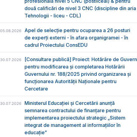
profesională nivel 5 CNC (postliceal) & pentru
două calificări de nivel 3 CNC (discipline din aria
Tehnologii - liceu - CDL)
Apel de selecție pentru ocuparea a 26 posturi
05.08.2026
de experți externi - în afara organigramei - în
cadrul Proiectului ConsEDU
[Consultare publică] Proiect: Hotărâre de Guvern
30.07.2026
pentru modificarea și completarea Hotărârii
Guvernului nr. 188/2025 privind organizarea şi
funcţionarea Autorităţii Naţionale pentru
Cercetare
Ministerul Educației și Cercetării anunță
30.07.2026
semnarea contractului de finanțare pentru
implementarea proiectului strategic „Sistem
integrat de management al informațiilor în
educație”