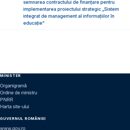
semnarea contractului de finanțare pentru
implementarea proiectului strategic „Sistem
integrat de management al informațiilor în
educație”
MINISTER
Organigramă
Ordine de ministru
PNRR
Harta site-ului
GUVERNUL ROMÂNIEI
www.gov.ro