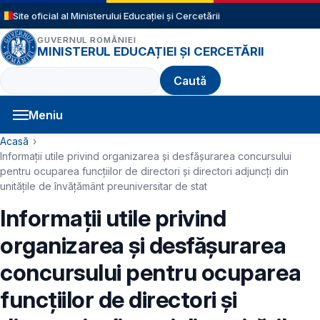
Sari la conținutul principal
Site oficial al Ministerului Educației și Cercetării
GUVERNUL ROMÂNIEI
MINISTERUL EDUCAȚIEI ȘI CERCETĂRII
Caută
Meniu
Navigație principală
Cale de navigare
Acasă
Informații utile privind organizarea și desfășurarea concursului
pentru ocuparea funcțiilor de directori și directori adjuncți din
unitățile de învățământ preuniversitar de stat
Informații utile privind
organizarea și desfășurarea
concursului pentru ocuparea
funcțiilor de directori și