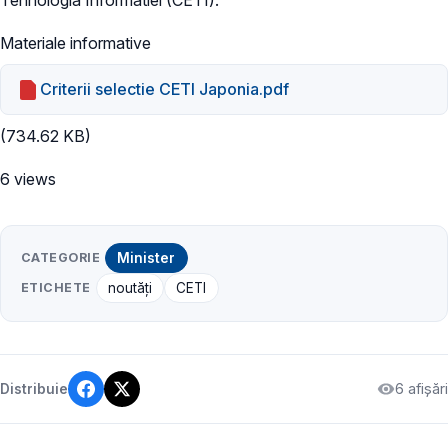
Materiale informative
Criterii selectie CETI Japonia.pdf
(734.62 KB)
6 views
CATEGORIE
Minister
ETICHETE
noutăți
CETI
6 afișări
Distribuie