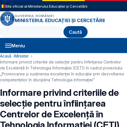
Sari la conținutul principal
Site oficial al Ministerului Educației și Cercetării
GUVERNUL ROMÂNIEI
MINISTERUL EDUCAȚIEI ȘI CERCETĂRII
Caută
Meniu
Navigație principală
Cale de navigare
Acasă
Minister
Informare privind criteriile de selecție pentru înființarea Centrelor
de Excelență în Tehnologia Informației (CETI) în cadrul proiectului
„Promovarea și susținerea excelenței în educație prin dezvoltarea
competențelor în disciplina Tehnologia Informației”
Informare privind criteriile de
selecție pentru înființarea
Centrelor de Excelență în
Tehnologia Informației (CETI)