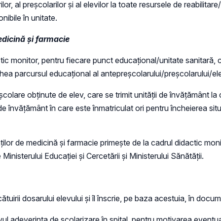
lor, al preșcolarilor și al elevilor la toate resursele de reabilita
nibile în unitate.
edicină și farmacie
ic monitor, pentru fiecare punct educațional/unitate sanitară, 
ghea parcursul educațional al antepreșcolarului/preșcolarului/ele
lare obținute de elev, care se trimit unității de învățământ la c
a de învățământ în care este înmatriculat ori pentru încheierea si
ăților de medicină și farmacie primește de la cadrul didactic mo
 Ministerului Educației și Cercetării și Ministerului Sănătății.
irii dosarului elevului și îl înscrie, pe baza acestuia, în docu
vul adeverința de școlarizare în spital, pentru motivarea eventu