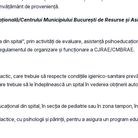
de învăţământ de proveniență.
ațională/Centrului Municipiului București de Resurse și As
a din spital“, prin activităţi de evaluare, asistenţă psihoeducaţi
e cu regulamentul de organizare şi funcţionare a CJRAE/CMBRAE.
ctic, care trebuie să respecte condițiile igienico-sanitare prevăz
e trebuie să le îndeplinească un spital în vederea obținerii auto
ional din spital, în secția de pediatrie sau în zona tampon, într
dactice, cu psihologii și părinții, pentru a asigura un program e