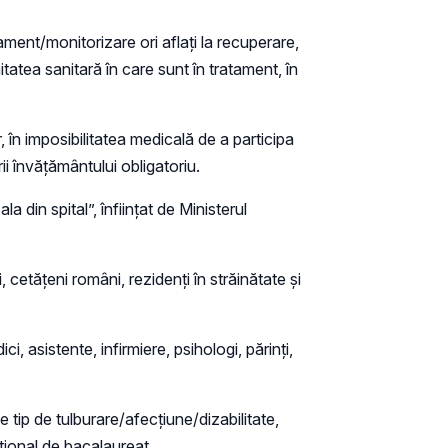
tament/monitorizare ori aflaţi la recuperare,
tatea sanitară în care sunt în tratament, în
 în imposibilitatea medicală de a participa
ii învățământului obligatoriu.
 din spital”, înființat de Ministerul
, cetățeni români, rezidenți în străinătate și
i, asistente, infirmiere, psihologi, părinți,
e tip de tulburare/afecţiune/dizabilitate,
aţional de bacalaureat.