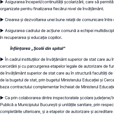
► Asigurarea începerii/continuității școlarizării, care să permi
organizate pentru finalizarea fiecărui nivel de învățământ.
► Crearea și dezvoltarea unei bune relații de comunicare între mediu
► Asigurarea cadrului de acțiune comună a echipei multidiscipli
în recuperarea și educația copiilor
.
Înființarea „Școlii din spital”
► În cadrul instituțiilor de învățământ superior de stat care au î
cercetării și cu parcurgerea etapelor legale de autorizare de funcț
de învățământ superior de stat care au în structură facultăți de m
de la bugetul de stat, prin bugetul Ministerului Educaţiei și Cerc
baza contractului complementar încheiat de Ministerul Educației
► Ca prin colaborarea dintre inspectoratele școlare județene/In
Publică a Municipiului București și unitățile sanitare, prin resp
completările ulterioare, și a etapelor de autorizare și acreditar