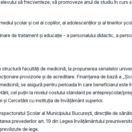
tă elevului să frecventeze, să promoveze anul de studiu în curs 
l școlar și cel al copiilor, al adolescenților și al tinerilor școla
nare de tratament și educație - a personalului didactic, a perso
n structură facultăți de medicină, la propunerea senatelor universi
ionare provizorie și de acreditare. Finanțarea de bază a „Şcolii di
edicină, se asigură pentru perioada în care beneficiarul este însc
etării, cel puţin la nivelul costului standard pe antepreşcolar/pr
 și Cercetării cu instituția de învățământ superior.
spectoratul Școlar al Municipiului București, direcțiile de sănă
ectarea prevederilor art. 19 din Legea învățământului preuniversit
e prevăzute de lege.