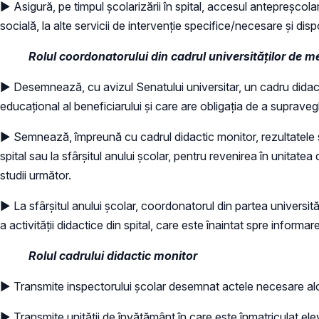
► Asigură, pe timpul școlarizării în spital, accesul antepreșcolari
socială, la alte servicii de intervenție specifice/necesare și dispo
Rolul coordonatorului din cadrul universităților de m
► Desemnează, cu avizul Senatului universitar, un cadru didact
educațional al beneficiarului și care are obligația de a suprave
► Semnează, împreună cu cadrul didactic monitor, rezultatele șco
spital sau la sfârșitul anului școlar, pentru revenirea în unitate
studii următor.
► La sfârșitul anului școlar, coordonatorul din partea universit
a activității didactice din spital, care este înaintat spre informare
Rolul cadrului didactic monitor
► Transmite inspectorului școlar desemnat actele necesare alcătu
► Transmite unității de învățământ în care este înmatriculat ele