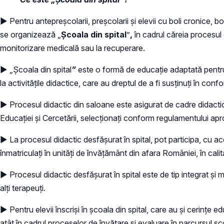
► Pentru antepreşcolarii, preşcolarii şi elevii cu boli cronice, b
se organizează „
Şcoala din spital
”
,
în cadrul căreia procesul 
monitorizare medicală sau la recuperare.
► „Școala din spital
”
este o formă de educație adaptată pentru be
la activitățile didactice, care au dreptul de a fi susținuți în con
► Procesul didactic din saloane este asigurat de cadre didactice 
Educaţiei și Cercetării, selecționați conform regulamentului aprob
► La procesul didactic desfășurat în spital, pot participa, cu acord
înmatriculați în unități de învățământ din afara României, în calit
► Procesul didactic desfășurat în spital este de tip integrat și mu
alți terapeuți.
► Pentru elevii înscriși în școala din spital, care au și cerințe 
atât în cadrul proceselor de învăţare şi evaluare în parcursul şc