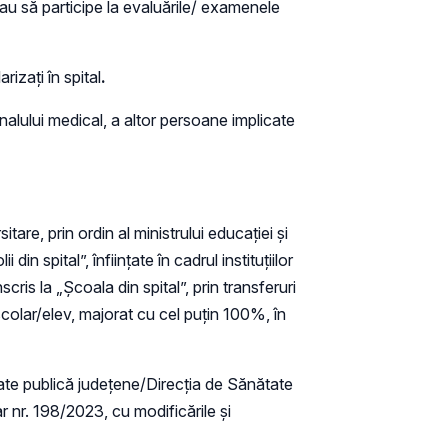
sau să participe la evaluările/ examenele
rizați în spital
.
nalului medical, a altor persoane implicate
tare, prin ordin al ministrului educației și
n spital”, înfiinţate în cadrul instituțiilor
ris la „Şcoala din spital”, prin transferuri
eşcolar/elev, majorat cu cel puţin 100%, în
tate publică județene/Direcția de Sănătate
ar nr. 198/2023, cu modificările și