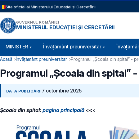
Sari la conținutul principal
Site oficial al Ministerului Educației și Cercetării
GUVERNUL ROMÂNIEI
MINISTERUL EDUCAȚIEI ȘI CERCETĂRII
Navigație principală
MINISTER
Învăţământ preuniversitar
Învățămân
Cale de navigare
Acasă
Învățământ preuniversitar
Programul „Școala din spital” - p
Programul „Școala din spital” 
7 octombrie 2025
DATA PUBLICĂRII
Școala din spital:
pagina principală
<<<