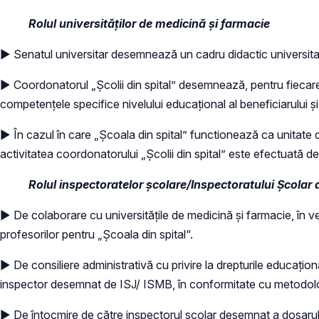
Rolul universităților de medicină și farmacie
► Senatul universitar desemnează un cadru didactic universitar t
► Coordonatorul „Şcolii din spital” desemnează, pentru fiecare 
competențele specifice nivelului educațional al beneficiarului ș
► În cazul în care „Şcoala din spital” functionează ca unitate d
activitatea coordonatorului „Şcolii din spital” este efectuată de 
Rolul inspectoratelor școlare/Inspectoratului Școlar 
► De colaborare cu universitățile de medicină și farmacie, în ved
profesorilor pentru „Şcoala din spital“.
► De consiliere administrativă cu privire la drepturile educaţiona
inspector desemnat de ISJ/ ISMB, în conformitate cu metodologia
► De întocmire de către inspectorul şcolar desemnat a dosarului