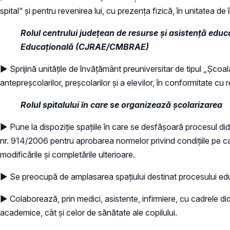
spital“ şi pentru revenirea lui, cu prezenţa fizică, în unitatea 
Rolul
centrului județean de resurse și asistență educ
Educațională
(CJRAE/CMBRAE)
► Sprijină unităţile de învăţământ preuniversitar de tipul „Şcoal
antepreşcolarilor, preşcolarilor şi a elevilor, în conformitat
Rolul spitalului
î
n care se organizeaz
ă
ș
colarizarea
► Pune la dispoziție spațiile în care se desfășoară procesul dida
nr. 914/2006 pentru aprobarea normelor privind condițiile pe car
modificările și completările ulterioare.
► Se preocupă de amplasarea spațiului destinat procesului educaț
► Colaborează, prin medici, asistente, infirmiere, cu cadrele di
academice, cât și celor de sănătate ale copilului.