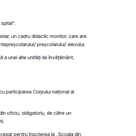
spital”.
itar, un cadru didactic monitor, care are
tepreșcolarului/ preşcolarului/ elevului.
 a unei alte unități de învățământ,
cu participarea Corpului naţional al
in oficiu, obligatoriu, de către un
i.
cesar pentru înscrierea la „Şcoala din