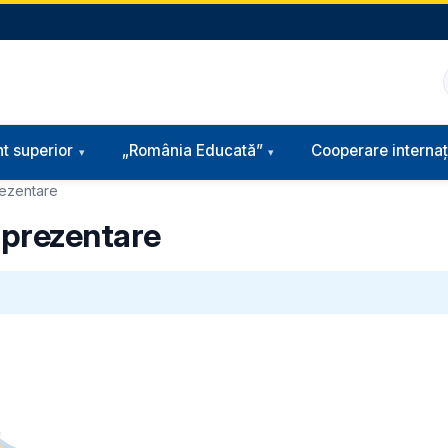
t superior
„România Educată”
Cooperare internaț
rezentare
- prezentare