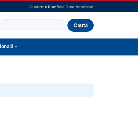
Guvernul României
Date deschise
Caută
ională