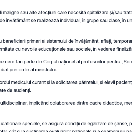
oli maligne sau alte afecţiuni care necesită spitalizare şi/sau tra
de învăţământ se realizează individual, în grupe sau clase, în uni
neficiarii primari ai sistemului de învățământ, aflați, temporar,
formitate cu nevoile educaționale sau sociale, în vederea finalizăr
care fac parte din Corpul naţional al profesorilor pentru „Şcoala
at prin ordin al ministrului.
ul medicului curant și la solicitarea părintelui, și elevii pacienți
ate de audienți.
ltidisciplinar, implicând colaborarea dintre cadre didactice, medic
educaționale speciale, se asigură condiţii de egalizare de şanse, p
olar, cât şi la susţinerea evaluărilor naţionale şi a examenului n