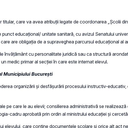
itular, care va avea atribuții legate de coordonarea „Şcolii din 
punct educațional/ unitate sanitară, cu avizul Senatului univers
i care are obligaţia de a supraveghea parcursul educaţional al an
e învățământ cu personalitate juridică sau ca structură arondată
un medic primar al secției în care este internat elevul.
al Municipiului București
erea organizării şi desfăşurării procesului instructiv-educativ, 
le pe care le au elevii; consilierea administrativă se realizează d
-cadru aprobată prin ordin al ministrului educaţiei și cercetări
 elevului, care conţine documentele şcolare şi orice alt act ne