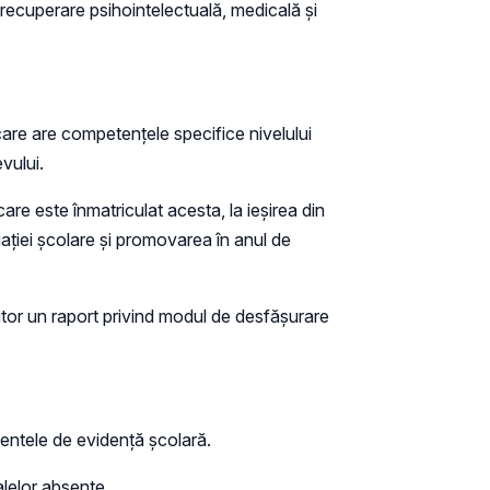
re/recuperare psihointelectuală, medicală și
care are competențele specifice nivelului
vului.
are este înmatriculat acesta, la ieșirea din
tuației școlare și promovarea în anul de
nitor un raport privind modul de desfășurare
mentele de evidență școlară.
alelor absențe.