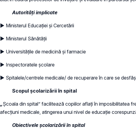
Autorități implicate
► Ministerul Educației și Cercetării
► Ministerul Sănătății
► Universitățile de medicină și farmacie
► Inspectoratele școlare
► Spitalele/centrele medicale/ de recuperare în care se desfăș
Scopul școlarizării în spital
„
Școala din spital” facilitează copiilor aflați în imposibilitatea
afecțiuni medicale, atingerea unui nivel de educație corespunzăto
Obiectivele școlarizării în spital