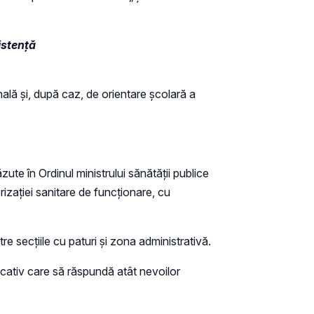
istență
onală şi, după caz, de orientare şcolară a
ute în Ordinul ministrului sănătății publice
rizației sanitare de funcționare, cu
e secțiile cu paturi și zona administrativă.
ducativ care să răspundă atât nevoilor