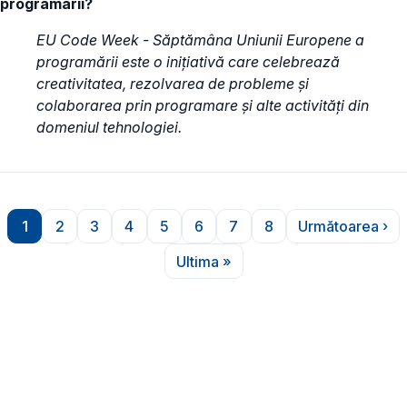
programării?
EU Code Week - Săptămâna Uniunii Europene a
programării este o inițiativă care celebrează
creativitatea, rezolvarea de probleme și
colaborarea prin programare și alte activități din
domeniul tehnologiei.
Paginare
1
2
3
4
5
6
7
8
Următoarea ›
Pagina
Pagina
Pagina
Pagina
Pagina
Pagina
Pagina
Pagina
Pagina u
Ultima »
Ultima pagină