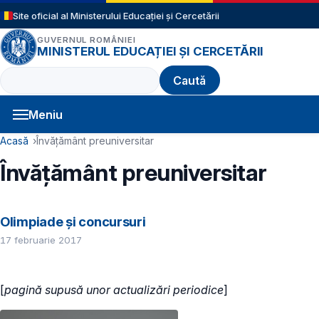
Sari la conținutul principal
Site oficial al Ministerului Educației și Cercetării
GUVERNUL ROMÂNIEI
MINISTERUL EDUCAȚIEI ȘI CERCETĂRII
Caută
Meniu
Navigație principală
Cale de navigare
Acasă
Învățământ preuniversitar
Învățământ preuniversitar
Olimpiade și concursuri
17 februarie 2017
[
pagină supusă unor actualizări periodice
]