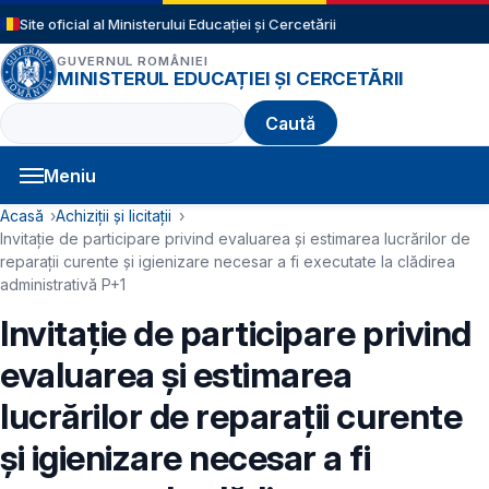
Sari la conținutul principal
Site oficial al Ministerului Educației și Cercetării
GUVERNUL ROMÂNIEI
MINISTERUL EDUCAȚIEI ȘI CERCETĂRII
Caută
Meniu
Navigație principală
Cale de navigare
Acasă
Achiziții și licitații
Invitație de participare privind evaluarea și estimarea lucrărilor de
reparații curente și igienizare necesar a fi executate la clădirea
administrativă P+1
Invitație de participare privind
evaluarea și estimarea
lucrărilor de reparații curente
și igienizare necesar a fi