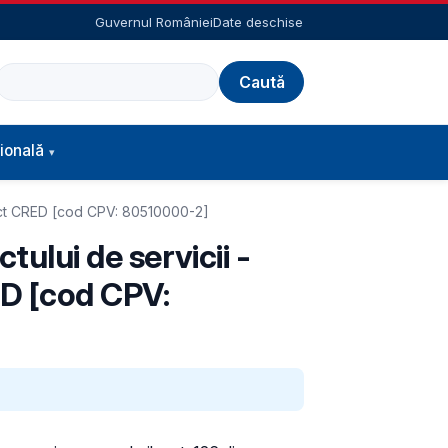
Guvernul României
Date deschise
Caută
ională
roiect CRED [cod CPV: 80510000-2]
tului de servicii -
RED [cod CPV: