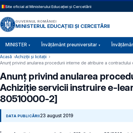
Sari la conținutul principal
Site oficial al Ministerului Educației și Cercetării
GUVERNUL ROMÂNIEI
MINISTERUL EDUCAȚIEI ȘI CERCETĂRII
Navigație principală
MINISTER
Învăţământ preuniversitar
Învățămân
Cale de navigare
Acasă
Achiziții și licitații
Anunț privind anularea procedurii interne de atribuire a contractului
Anunț privind anularea proceduri
Achiziție servicii instruire e-
80510000-2]
23 august 2019
DATA PUBLICĂRII