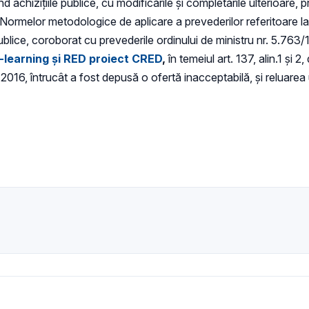
achizițiile publice, cu modificările și completările ulterioare, p
melor metodologice de aplicare a prevederilor referitoare la a
ublice, coroborat cu prevederile ordinului de ministru nr. 5.763
e-learning
și RED proiect CRED
,
în temeiul art. 137, alin.1 ș
11.2016, întrucât a fost depusă o ofertă inacceptabilă, și reluarea