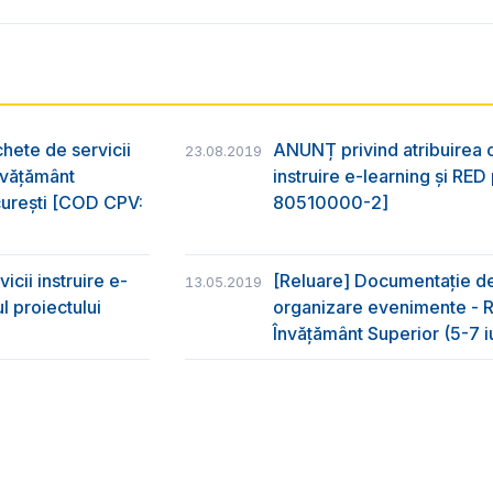
hete de servicii
ANUNȚ privind atribuirea co
23.08.2019
învățământ
instruire e-learning și RE
ucurești [COD CPV:
80510000-2]
icii instruire e-
[Reluare] Documentație de a
13.05.2019
 proiectului
organizare evenimente - R
Învățământ Superior (5-7 i