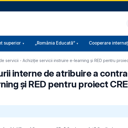
t superior
„România Educată”
Cooperare internaț
 de servicii - Achiziție servicii instruire e-learning și RED pentru p
i interne de atribuire a contrac
learning și RED pentru proiect C