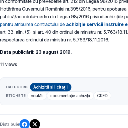
În conformitate cu prevederile art. 212 din Legea 98/2016 privind 
Hotărârea Guvernului României nr.395/2016, pentru apobarea Nor
publică/acordului-cadru din Legea 98/2016 privind achizițiile p
pentru atribuirea contractului de
achiziție
servicii instruire 
art. 33, alin. (5) și art. 40 din ordinul de ministru nr. 5.763/18.
respectarea ordinului de ministru nr. 5.763/18.11.2016.
Data publicării: 23 august 2019.
11 views
CATEGORIE
Achiziții și licitații
ETICHETE
noutăți
documentație achiziții
CRED
Distribuie