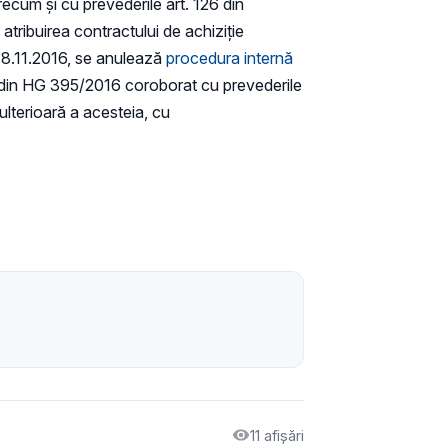
recum și cu prevederile art. 126 din
tribuirea contractului de achiziție
/18.11.2016, se anulează
procedura internă
i 2, din HG 395/2016 coroborat cu prevederile
 ulterioară a acesteia, cu
11 afișări