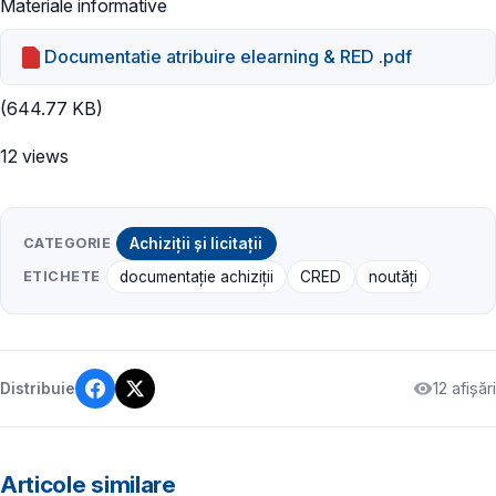
Materiale informative
Documentatie atribuire elearning & RED .pdf
(644.77 KB)
12 views
CATEGORIE
Achiziții și licitații
ETICHETE
documentație achiziții
CRED
noutăți
12 afișări
Distribuie
Articole similare