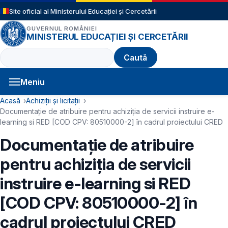
Sari la conținutul principal
Site oficial al Ministerului Educației și Cercetării
GUVERNUL ROMÂNIEI
MINISTERUL EDUCAȚIEI ȘI CERCETĂRII
Caută
Meniu
Navigație principală
Cale de navigare
Acasă
Achiziții și licitații
Documentație de atribuire pentru achiziţia de servicii instruire e-
learning si RED [COD CPV: 80510000-2] în cadrul proiectului CRED
Documentație de atribuire
pentru achiziţia de servicii
instruire e-learning si RED
[COD CPV: 80510000-2] în
cadrul proiectului CRED