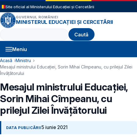
Sari la conținutul principal
Site oficial al Ministerului Educației și Cercetării
GUVERNUL ROMÂNIEI
MINISTERUL EDUCAȚIEI ȘI CERCETĂRII
Caută
Meniu
Navigație principală
Cale de navigare
Acasă
Ministru
Mesajul ministrului Educației, Sorin Mihai Cîmpeanu, cu prilejul Zilei
Învățătorului
Mesajul ministrului Educației,
Sorin Mihai Cîmpeanu, cu
prilejul Zilei Învățătorului
5 iunie 2021
DATA PUBLICĂRII