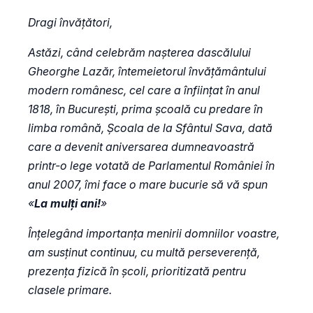
Dragi învățători,
Astăzi, când celebrăm nașterea dascălului
Gheorghe Lazăr, întemeietorul învățământului
modern românesc, cel care a înființat în anul
1818, în București, prima școală cu predare în
limba română, Școala de la Sfântul Sava, dată
care a devenit aniversarea dumneavoastră
printr-o lege votată de Parlamentul României în
anul 2007, îmi face o mare bucurie să vă spun
«
La mulți ani!
»
Înțelegând importanța menirii domniilor voastre,
am susținut continuu, cu multă perseverență,
prezența fizică în școli, prioritizată pentru
clasele primare.