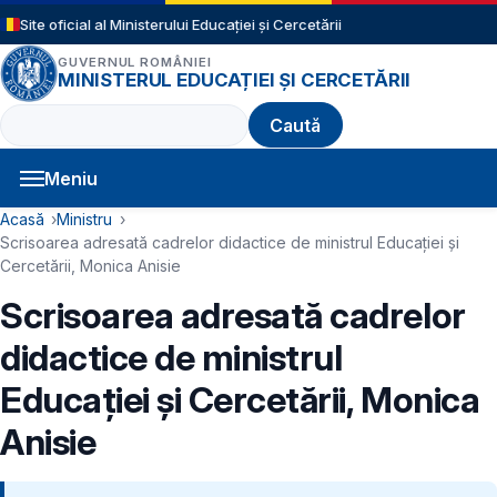
Sari la conținutul principal
Site oficial al Ministerului Educației și Cercetării
GUVERNUL ROMÂNIEI
MINISTERUL EDUCAȚIEI ȘI CERCETĂRII
Caută
Meniu
Navigație principală
Cale de navigare
Acasă
Ministru
Scrisoarea adresată cadrelor didactice de ministrul Educației și
Cercetării, Monica Anisie
Scrisoarea adresată cadrelor
didactice de ministrul
Educației și Cercetării, Monica
Anisie