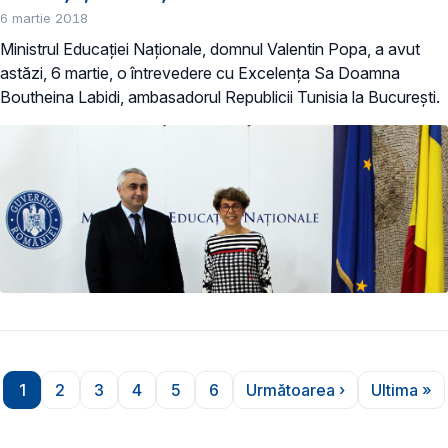
6 martie 2018
Ministrul Educației Naționale, domnul Valentin Popa, a avut
astăzi, 6 martie, o întrevedere cu Excelența Sa Doamna
Boutheina Labidi, ambasadorul Republicii Tunisia la București.
Paginare
1
2
3
4
5
6
Următoarea ›
Ultima »
Pagina
Pagina
Pagina
Pagina
Pagina
Pagina
Pagina următoare
Ultim