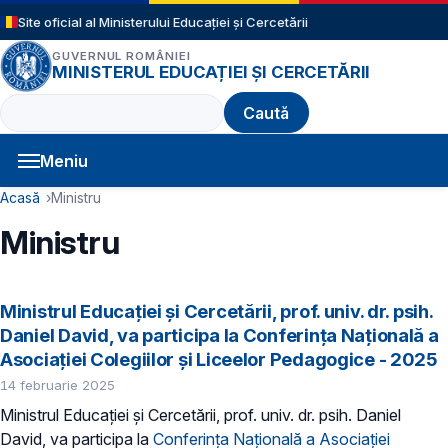
Sari la conținutul principal
Site oficial al Ministerului Educației și Cercetării
GUVERNUL ROMÂNIEI
MINISTERUL EDUCAȚIEI ȘI CERCETĂRII
Caută
Meniu
Navigație principală
Cale de navigare
Acasă
Ministru
Ministru
Ministrul Educației și Cercetării, prof. univ. dr. psih.
Daniel David, va participa la Conferința Națională a
Asociației Colegiilor și Liceelor Pedagogice - 2025
14 februarie 2025
Ministrul Educației și Cercetării, prof. univ. dr. psih. Daniel
David, va participa la
Conferința Națională a Asociației