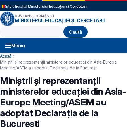
Sari la conținutul principal
Site oficial al Ministerului Educației și Cercetării
GUVERNUL ROMÂNIEI
MINISTERUL EDUCAȚIEI ȘI CERCETĂRII
Caută
Meniu
Navigație principală
Cale de navigare
Acasă
Miniștrii și reprezentanții ministerelor educației din Asia-Europe
Meeting/ASEM au adoptat Declarația de la București
Miniștrii și reprezentanții
ministerelor educației din Asia-
Europe Meeting/ASEM au
adoptat Declarația de la
București