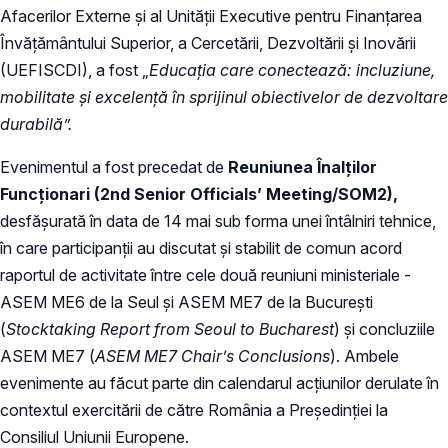
Afacerilor Externe și al Unității Executive pentru Finanțarea
Învățământului Superior, a Cercetării, Dezvoltării și Inovării
(UEFISCDI), a fost „
Educația care conectează: incluziune,
mobilitate și excelență în sprijinul obiectivelor de dezvoltare
durabilă”.
Evenimentul a fost precedat de
Reuniunea Înalților
Funcționari (2nd Senior Officials’ Meeting/SOM2)
,
desfășurată în data de 14 mai sub forma unei întâlniri tehnice,
în care participanții au discutat și stabilit de comun acord
raportul de activitate între cele două reuniuni ministeriale -
ASEM ME6 de la Seul și ASEM ME7 de la București
(
Stocktaking Report from Seoul to Bucharest
) și concluziile
ASEM ME7 (
ASEM ME7 Chair’s Conclusions
). Ambele
evenimente au făcut parte din calendarul acțiunilor derulate în
contextul exercitării de către România a Președinției la
Consiliul Uniunii Europene.