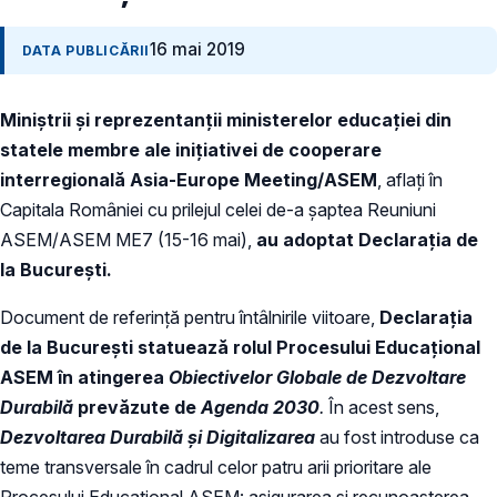
16 mai 2019
DATA PUBLICĂRII
Miniștrii și reprezentanții ministerelor educației din
statele membre ale inițiativei de cooperare
interregională Asia-Europe Meeting/ASEM
, aflați în
Capitala României cu prilejul celei de-a șaptea Reuniuni
ASEM/ASEM ME7 (15-16 mai),
au adoptat Declarația de
la București.
Document de referință pentru întâlnirile viitoare,
Declarația
de la București statuează rolul Procesului Educațional
ASEM în atingerea
Obiectivelor Globale de Dezvoltare
Durabilă
prevăzute de
Agenda 2030
.
În acest sens,
Dezvoltarea Durabilă
și
Digitalizarea
au fost introduse ca
teme transversale în cadrul celor patru arii prioritare ale
Procesului Educațional ASEM: asigurarea și recunoașterea