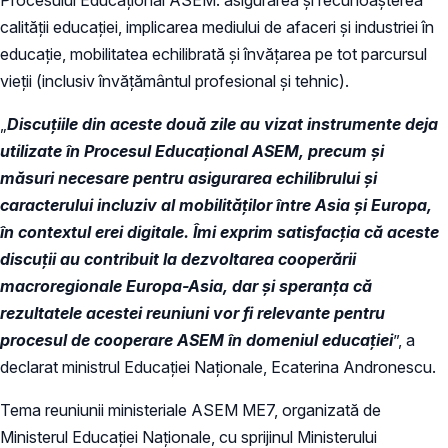
calității educației, implicarea mediului de afaceri și industriei în
educație, mobilitatea echilibrată și învățarea pe tot parcursul
vieții (inclusiv învățământul profesional și tehnic).
„
Discuțiile din aceste două zile au vizat instrumente deja
utilizate în Procesul Educațional ASEM, precum și
măsuri necesare pentru asigurarea echilibrului și
caracterului incluziv al mobilităților între Asia și Europa,
în contextul erei digitale. Îmi exprim satisfacția că aceste
discuții au contribuit la dezvoltarea cooperării
macroregionale Europa-Asia, dar și speranța că
rezultatele acestei reuniuni vor fi relevante pentru
procesul de cooperare ASEM în domeniul educației
”, a
declarat ministrul Educației Naționale, Ecaterina Andronescu.
Tema reuniunii ministeriale ASEM ME7, organizată de
Ministerul Educației Naționale, cu sprijinul Ministerului