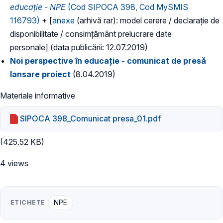
educație - NPE
(Cod SIPOCA 398, Cod MySMIS
116793)
+ [
anexe
(arhivă rar): model cerere / declarație de
disponibilitate / consimțământ prelucrare date
personale] (data publicării: 12.07.2019)
Noi perspective în educație - comunicat de presă
lansare proiect
(8.04.2019)
Materiale informative
SIPOCA 398_Comunicat presa_01.pdf
(425.52 KB)
4 views
ETICHETE
NPE