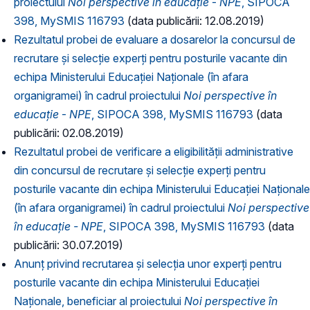
proiectului
Noi perspective în educație
-
NPE
, SIPOCA
398, MySMIS 116793
(data publicării: 12.08.2019)
Rezultatul probei de evaluare a dosarelor la concursul de
recrutare și selecție experți pentru posturile vacante din
echipa Ministerului Educației Naționale (în afara
organigramei) în cadrul proiectului
Noi perspective în
educație
-
NPE
, SIPOCA 398, MySMIS 116793
(data
publicării: 02.08.2019)
Rezultatul probei de verificare a eligibilității administrative
din concursul de recrutare și selecție experți pentru
posturile vacante din echipa Ministerului Educației Naționale
(în afara organigramei) în cadrul proiectului
Noi perspective
în educație - NPE
, SIPOCA 398, MySMIS 116793
(data
publicării: 30.07.2019)
Anunț privind recrutarea și selecția unor experți pentru
posturile vacante din echipa Ministerului Educației
Naționale, beneficiar al proiectului
Noi perspective în