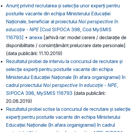
Anunț privind recrutarea și selecția unor experți pentru
posturile vacante din echipa Ministerului Educației
Naționale, beneficiar al proiectului
Noi perspective în
educație - NPE
[Cod SIPOCA 398, Cod MySMIS
116793]
+
anexe
[arhivă rar: model cerere / declarație de
disponibilitate / consimțământ prelucrare date personale]
(data publicării: 11.10.2019)
Rezultatul probei de interviu la concursul de recrutare și
selecție experți pentru posturile vacante din echipa
Ministerului Educației Naționale (în afara organigramei) în
cadrul proiectului
Noi perspective în educație
-
NPE
,
SIPOCA 398, MySMIS 116793
(data publicării:
20.08.2019)
Rezultatul probei scrise la concursul de recrutare și selecție
experți pentru posturile vacante din echipa Ministerului
Educației Naționale (în afara organigramei) în cadrul