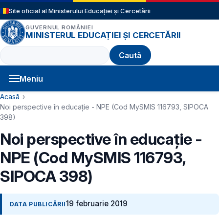
Sari la conținutul principal
Site oficial al Ministerului Educației și Cercetării
GUVERNUL ROMÂNIEI
MINISTERUL EDUCAȚIEI ȘI CERCETĂRII
Caută
Meniu
Navigație principală
Cale de navigare
Acasă
Noi perspective în educație - NPE (Cod MySMIS 116793, SIPOCA
398)
Noi perspective în educație -
NPE (Cod MySMIS 116793,
SIPOCA 398)
19 februarie 2019
DATA PUBLICĂRII