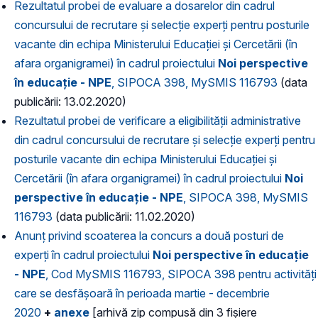
Rezultatul probei de evaluare a dosarelor din cadrul
concursului de recrutare și selecție experți pentru posturile
vacante din echipa Ministerului Educației și Cercetării (în
afara organigramei) în cadrul proiectului
Noi perspective
în educație - NPE
, SIPOCA 398, MySMIS 116793
(data
publicării: 13.02.2020)
Rezultatul probei de verificare a eligibilității administrative
din cadrul concursului de recrutare și selecție experți pentru
posturile vacante din echipa Ministerului Educației și
Cercetării (în afara organigramei) în cadrul proiectului
Noi
perspective în educație - NPE
, SIPOCA 398, MySMIS
116793
(data publicării: 11.02.2020)
Anunț privind scoaterea la concurs a două posturi de
experți în cadrul proiectului
Noi perspective în educație
- NPE
, Cod MySMIS 116793, SIPOCA 398 pentru activități
care se desfășoară în perioada martie - decembrie
2020
+
anexe
[arhivă zip compusă din 3 fișiere