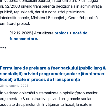
În vederea consultării publice, în condiţiile art. 7 din Legea
nr. 52/2003 privind transparenţa decizională în administraţia
publică, republicată, dar și a consultării preliminare
interinstituționale, Ministerul Educaţiei și Cercetării publică
următorul proiect:
[
22.12.2025
] Actualizare
proiect
+
notă de
fundamnetare
.
***
Formulare de preluare a feedbackului (public larg &
specialiști) privind programele școlare (învățământ
liceal) aflate în proces de transparență
26 noiembrie 2025
În vederea colectării sistematizate a opiniilor/propunerilor
argumentate & constructive privind programele școlare
asociate disciplinelor din învățământul liceal, lansate în