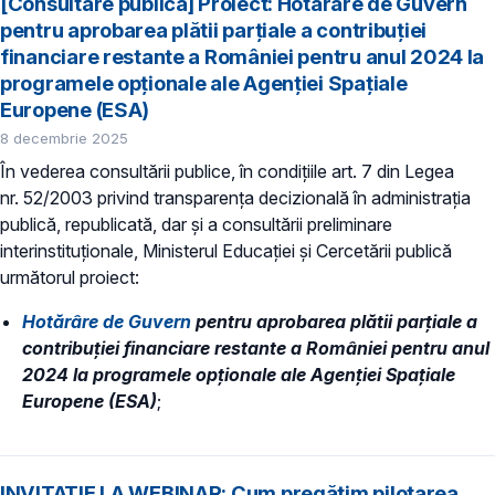
[Consultare publică] Proiect: Hotărâre de Guvern
pentru aprobarea plătii parțiale a contribuției
financiare restante a României pentru anul 2024 la
programele opționale ale Agenției Spațiale
Europene (ESA)
8 decembrie 2025
În vederea consultării publice, în condiţiile art. 7 din Legea
nr. 52/2003 privind transparenţa decizională în administraţia
publică, republicată, dar și a consultării preliminare
interinstituționale, Ministerul Educaţiei și Cercetării publică
următorul proiect:
Hotărâre de Guvern
pentru aprobarea plătii parțiale a
contribuției financiare restante a României pentru anul
2024 la programele opționale ale Agenției Spațiale
Europene (ESA)
;
INVITAȚIE LA WEBINAR: Cum pregătim pilotarea