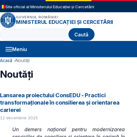
Sari la conținutul principal
Site oficial al Ministerului Educației și Cercetării
GUVERNUL ROMÂNIEI
MINISTERUL EDUCAȚIEI ȘI CERCETĂRII
Caută
Meniu
Navigație principală
Cale de navigare
Acasă
Noutăți
Noutăți
Lansarea proiectului ConsEDU - Practici
transformaționale în consilierea și orientarea
carierei
12 decembrie 2025
Un demers național pentru modernizarea
serviciilor de consiliere și orientare în carieră în