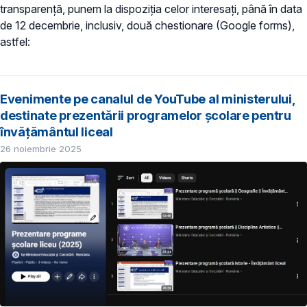
transparență, punem la dispoziția celor interesați, până în data
de 12 decembrie, inclusiv, două chestionare (Google forms),
astfel:
Evenimente pe canalul de YouTube al ministerului,
destinate prezentării programelor școlare pentru
învățământul liceal
26 noiembrie 2025