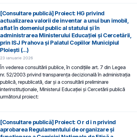
[Consultare publică] Proiect: HG privind
actualizarea valorii de inventar a unui bun imobil,
aflat în domeniul public al statului și în
administrarea Ministerului Educației și Cercetării,
prin ISJ Prahova și Palatul Copiilor Municipiul
Ploiești (...)
23 ianuarie 2026
În vederea consultării publice, în condiţiile art. 7 din Legea
nr. 52/2003 privind transparenţa decizională în administraţia
publică, republicată, dar și a consultării preliminare
interinstituționale, Ministerul Educaţiei și Cercetării publică
următorul proiect:
[Consultare publică] Proiect: O r d i n privind
aprobarea Regulamentului de organizare și
funcționare a Comisiei Naționale de Etică a