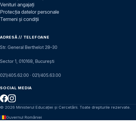
Venituri angajați
Protecția datelor personale
Termeni și condiții
ADRESĂ // TELEFOANE
Str. General Berthelot 28–30
Sector 1, 010168, București
021/405.62.00
·
021/405.63.00
SOCIAL MEDIA
© 2026 Ministerul Educației și Cercetării. Toate drepturile rezervate.
Guvernul României