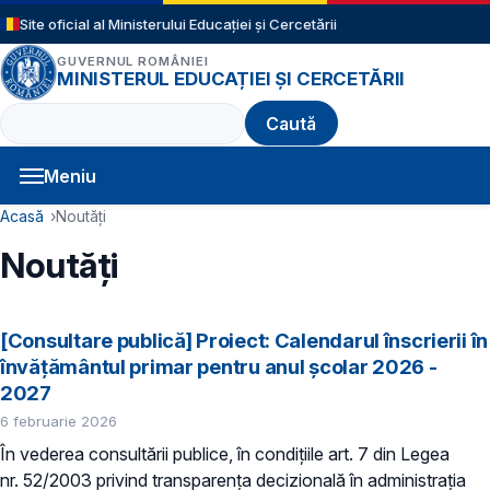
Sari la conținutul principal
Site oficial al Ministerului Educației și Cercetării
GUVERNUL ROMÂNIEI
MINISTERUL EDUCAȚIEI ȘI CERCETĂRII
Caută
Meniu
Navigație principală
Cale de navigare
Acasă
Noutăți
Noutăți
[Consultare publică] Proiect: Calendarul înscrierii în
învăţământul primar pentru anul şcolar 2026 -
2027
6 februarie 2026
În vederea consultării publice, în condiţiile art. 7 din Legea
nr. 52/2003 privind transparenţa decizională în administraţia