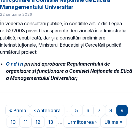
Managementului Universitar
22 ianuarie 2026
În vederea consultării publice, în condiţiile art. 7 din Legea
nr. 52/2003 privind transparenţa decizională în administraţia
publică, republicată, dar și a consultării preliminare
interinstituționale, Ministerul Educaţiei și Cercetării publică
următorul proiect:
O r d i n
privind aprobarea Regulamentului de
organizare și funcționare a Comisiei Naționale de Etică
a Managementului Universitar;
Paginare
« Prima
‹ Anterioara
…
5
6
7
8
9
Prima pagină
Pagina anterioară
Pagina
Pagina
Pagina
Pagina
Pagi
10
11
12
13
…
Următoarea ›
Ultima »
Pagina
Pagina
Pagina
Pagina
Pagina următoare
Ultima p