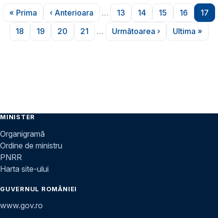
Paginare
« Prima
‹ Anterioara
…
13
14
15
16
17
Prima pagină
Pagina anterioară
Pagina
Pagina
Pagina
Pagina
Pag
18
19
20
21
…
Următoarea ›
Ultima »
Pagina
Pagina
Pagina
Pagina
Pagina următoare
Ultima p
MINISTER
Organigramă
Ordine de ministru
PNRR
Harta site-ului
GUVERNUL ROMÂNIEI
www.gov.ro