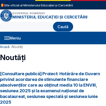
Sari la conținutul principal
Site oficial al Ministerului Educației și Cercetării
GUVERNUL ROMÂNIEI
MINISTERUL EDUCAȚIEI ȘI CERCETĂRII
Caută
Meniu
Navigație principală
Cale de navigare
Acasă
Noutăți
Noutăți
[Consultare publică] Proiect: Hotărâre de Guvern
privind acordarea de stimulente financiare
absolvenților care au obținut media 10 la ENVIII,
sesiunea 2025 și la examenul național de
bacalaureat, sesiunea specială și sesiunea iunie
2025