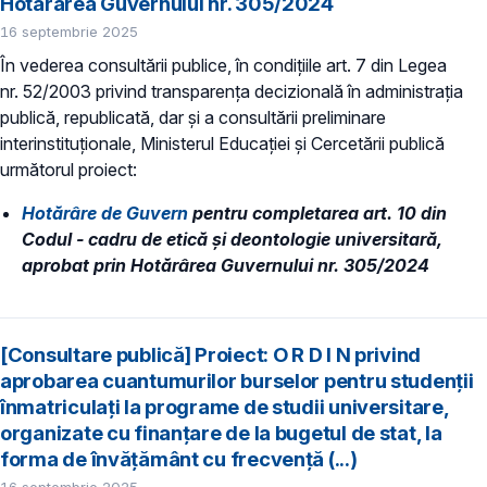
Hotărârea Guvernului nr. 305/2024
16 septembrie 2025
În vederea consultării publice, în condiţiile art. 7 din Legea
nr. 52/2003 privind transparenţa decizională în administraţia
publică, republicată, dar și a consultării preliminare
interinstituționale, Ministerul Educaţiei și Cercetării publică
următorul proiect:
Hotărâre de Guvern
pentru completarea art. 10 din
Codul - cadru de etică şi deontologie universitară,
aprobat prin Hotărârea Guvernului nr. 305/2024
[Consultare publică] Proiect: O R D I N privind
aprobarea cuantumurilor burselor pentru studenții
înmatriculați la programe de studii universitare,
organizate cu finanțare de la bugetul de stat, la
forma de învățământ cu frecvență (...)
16 septembrie 2025