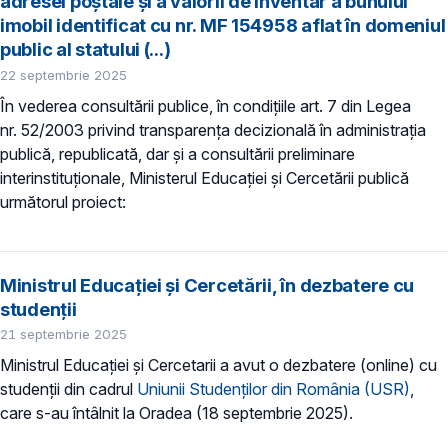
adresei poștale și a valorii de inventar a bunului
imobil identificat cu nr. MF 154958 aflat în domeniul
public al statului (...)
22 septembrie 2025
În vederea consultării publice, în condiţiile art. 7 din Legea
nr. 52/2003 privind transparenţa decizională în administraţia
publică, republicată, dar și a consultării preliminare
interinstituționale, Ministerul Educaţiei și Cercetării publică
următorul proiect:
Ministrul Educației și Cercetării, în dezbatere cu
studenții
21 septembrie 2025
Ministrul Educației și Cercetarii a avut o dezbatere (online) cu
studenții din cadrul
Uniunii Studenților din România (USR)
,
care s-au întâlnit la Oradea (18 septembrie 2025).