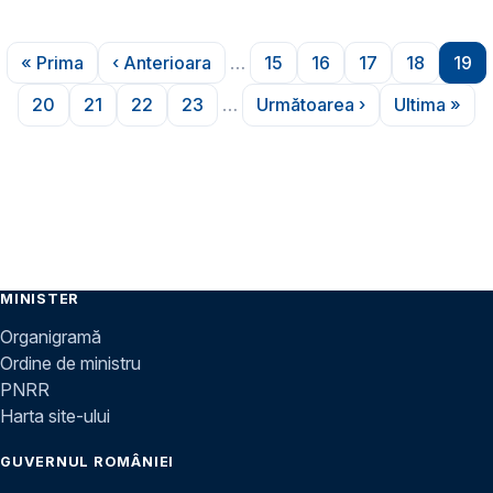
Paginare
« Prima
‹ Anterioara
…
15
16
17
18
19
Prima pagină
Pagina anterioară
Pagina
Pagina
Pagina
Pagina
Pag
20
21
22
23
…
Următoarea ›
Ultima »
Pagina
Pagina
Pagina
Pagina
Pagina următoare
Ultima 
MINISTER
Organigramă
Ordine de ministru
PNRR
Harta site-ului
GUVERNUL ROMÂNIEI