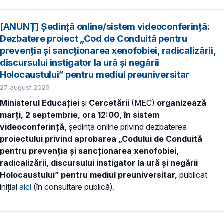
[ANUNȚ] Ședință online/sistem videoconferință:
Dezbatere proiect „Cod de Conduită pentru
prevenția și sancționarea xenofobiei, radicalizării,
discursului instigator la ură și negării
Holocaustului” pentru mediul preuniversitar
27 august 2025
Ministerul Educației
și
Cercetării
(MEC)
organizează
mar
ți
, 2 septembrie, ora 12:00,
în sistem
videoconferință,
ședința online privind dezbaterea
proiectului privind aprobarea
„Codului de Conduită
pentru prevenția și sancționarea xenofobiei,
radicalizării, discursului instigator la ură și negării
Holocaustului” pentru mediul preuniversitar,
publicat
inițial
aici
(în consultare publică).