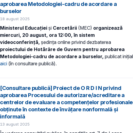
aprobarea Metodologiei-cadru de acordare a
burselor
18 august 2025
Ministerul Educației
și
Cercetării
(MEC)
organizează
miercuri, 20 august, ora 12:00,
în sistem
videoconferință,
ședința online privind dezbaterea
proiectului de Hotărâre de Guvern pentru aprobarea
Metodologiei-cadru de acordare a burselor,
publicat inițial
aici
(în consultare publică).
[Consultare publică] Proiect de O R D I N privind
aprobarea Procesului de autorizare/acreditare a
centrelor de evaluare a competențelor profesionale
obținute în contexte de învățare nonformală și
informală
13 august 2025