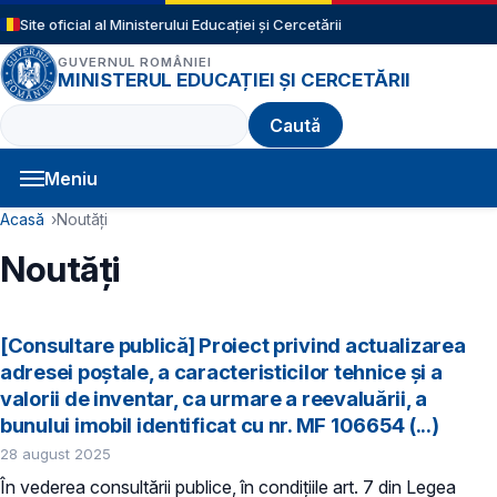
Sari la conținutul principal
Site oficial al Ministerului Educației și Cercetării
GUVERNUL ROMÂNIEI
MINISTERUL EDUCAȚIEI ȘI CERCETĂRII
Caută
Meniu
Navigație principală
Cale de navigare
Acasă
Noutăți
Noutăți
[Consultare publică] Proiect privind actualizarea
adresei poștale, a caracteristicilor tehnice și a
valorii de inventar, ca urmare a reevaluării, a
bunului imobil identificat cu nr. MF 106654 (...)
28 august 2025
În vederea consultării publice, în condiţiile art. 7 din Legea