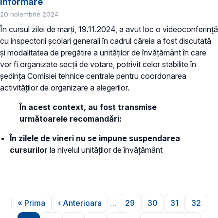
Informare
20 noiembrie 2024
În cursul zilei de marți, 19.11.2024, a avut loc o videoconferință
cu inspectorii școlari generali în cadrul căreia a fost discutată
și modalitatea de pregătire a unităților de învățământ în care
vor fi organizate secții de votare, potrivit celor stabilite în
ședința Comisiei tehnice centrale pentru coordonarea
activităților de organizare a alegerilor.
În acest context, au fost transmise
următoarele recomandări:
În zilele de vineri nu se impune suspendarea
cursurilor
la nivelul unităților de învățământ
Paginare
« Prima
‹ Anterioara
…
29
30
31
32
Prima pagină
Pagina anterioară
Pagina
Pagina
Pagina
Pagin