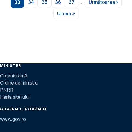
33
34
35
36
37
…
Următoarea ›
Pagina
Pagina
Pagina
Pagina
Pagina
Pagina urmă
Ultima »
Ultima pagină
MINISTER
Organigramă
Ordine de ministru
PNRR
Harta site-ului
GUVERNUL ROMÂNIEI
www.gov.ro