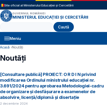
Sari la conținutul principal
Site oficial al Ministerului Educației și Cercetării
GUVERNUL ROMÂNIEI
MINISTERUL EDUCAȚIEI ȘI CERCETĂRII
Caută
Meniu
Navigație principală
Cale de navigare
Acasă
Noutăți
Noutăți
[Consultare publică] PROIECT: O R D I N privind
modificarea Ordinului ministrului educației nr.
3.691/2024 pentru aprobarea Metodologiei-cadru
de organizare și desfășurare a examenelor de
absolvire, licență/diplomă și disertație
2 decembrie 2024