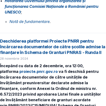
Hotărârea Guvernului privind organizarea și
funcționarea Comisiei Naționale a României pentru
UNESCO
;
Notă de fundamentare
.
Deschiderea platformei Proiecte PNRR pentru
încărcarea documentelor de către școlile admise la
finanțare în Schema de Granturi PNRAS - Runda II
28 noiembrie 2024
Începând cu data de 2 decembrie, ora 12:00,
platforma
proiecte.pnrr.gov.ro
va fi deschisă pentru
încărcarea documentelor de către unitățile de
învățământ preuniversitar declarate admise la
finanțare, conform Anexei la Ordinul de ministru nr.
6.572/2023 privind aprobarea Listei finale a unităților
de învățământ beneficiare de granturi acordate
prin PNRR/2023/C15/MEDU/I4/ Schema de Granturi