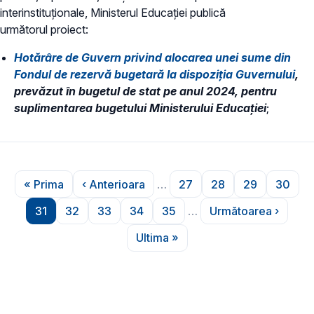
interinstituționale, Ministerul Educaţiei publică
următorul proiect:
Hotărâre de Guvern privind alocarea unei sume din
Fondul de rezervă bugetară la dispoziţia Guvernului
,
prevăzut în bugetul de stat pe anul 2024, pentru
suplimentarea bugetului Ministerului Educației
;
Paginare
« Prima
‹ Anterioara
…
27
28
29
30
Prima pagină
Pagina anterioară
Pagina
Pagina
Pagina
Pagin
31
32
33
34
35
…
Următoarea ›
Pagina
Pagina
Pagina
Pagina
Pagina
Pagina următ
Ultima »
Ultima pagină