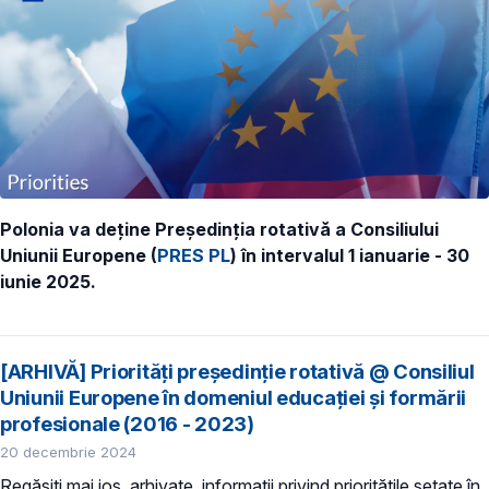
Polonia va deține Președinția rotativă a Consiliului
Uniunii Europene (
PRES PL
) în intervalul 1 ianuarie - 30
iunie 2025.
[ARHIVĂ] Priorități președinție rotativă @ Consiliul
Uniunii Europene în domeniul educației și formării
profesionale (2016 - 2023)
20 decembrie 2024
Regăsiți mai jos, arhivate, informații privind prioritățile setate în