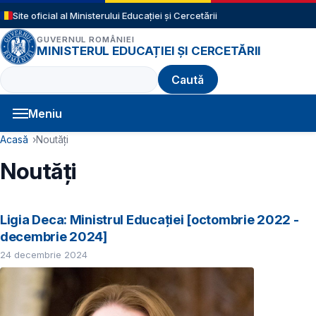
Sari la conținutul principal
Site oficial al Ministerului Educației și Cercetării
GUVERNUL ROMÂNIEI
MINISTERUL EDUCAȚIEI ȘI CERCETĂRII
Caută
Meniu
Navigație principală
Cale de navigare
Acasă
Noutăți
Noutăți
Ligia Deca: Ministrul Educației [octombrie 2022 -
decembrie 2024]
24 decembrie 2024