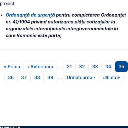
proiect:
Ordonanță de urgență
pentru completarea Ordonanței
nr. 41/1994 privind autorizarea plății cotizațiilor la
organizațiile internaționale interguvernamentale la
care România este parte;
Paginare
« Prima
‹ Anterioara
…
31
32
33
34
35
Prima pagină
Pagina anterioară
Pagina
Pagina
Pagina
Pagina
Pa
36
37
38
39
…
Următoarea ›
Ultima »
Pagina
Pagina
Pagina
Pagina
Pagina următoare
Ultima 
MINISTER