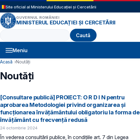
Sari la conținutul principal
Site oficial al Ministerului Educației și Cercetării
GUVERNUL ROMÂNIEI
MINISTERUL EDUCAȚIEI ȘI CERCETĂRII
Caută
Meniu
Navigație principală
Cale de navigare
Acasă
Noutăți
Noutăți
[Consultare publică] PROIECT: O R D I N pentru
aprobarea Metodologiei privind organizarea și
funcționarea învățământului obligatoriu la forma de
învățământ cu frecvență redusă
24 octombrie 2024
În vederea consultării publice, în condiţiile art. 7 din Legea