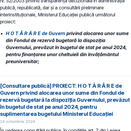
nr. 52/2003 privind transparenţa decizională în administraţia
publică, republicată, dar și a consultării preliminare
interinstituționale, Ministerul Educaţiei publică următorul
proiect:
H O T Ă R Â R E de Guvern
privind alocarea unor sume
din Fondul de rezervă bugetară la dispoziția
Guvernului, prevăzut în bugetul de stat pe anul 2024,
pentru finanțarea unor cheltuieli din învățământul
preuniversitar;
[Consultare publică] PROIECT: H O T Ă R Â R E de
Guvern privind alocarea unor sume din Fondul de
rezervă bugetară la dispoziția Guvernului, prevăzut
în bugetul de stat pe anul 2024, pentru
suplimentarea bugetului Ministerul Educației
14 octombrie 2024
În vederea consultării publice, în condiţiile art. 7 din Legea