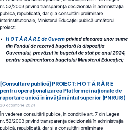
nr. 52/2003 privind transparenţa decizională în administraţia
publică, republicată, dar și a consultării preliminare
interinstituționale, Ministerul Educaţiei publică următorul
proiect:
H O T Ă R Â R E de Guvern
privind alocarea unor sume
din Fondul de rezervă bugetară la dispoziția
Guvernului, prevăzut în bugetul de stat pe anul 2024,
pentru suplimentarea bugetului Ministerul Educației;
[Consultare publică] PROIECT: H O T Ă R Â R E
pentru operaționalizarea Platformei naționale de
raportare unică în învățământul superior (PNRUIS)
10 octombrie 2024
În vederea consultării publice, în condiţiile art. 7 din Legea
nr. 52/2003 privind transparenţa decizională în administraţia
publică, republicată, dar și a consultării preliminare