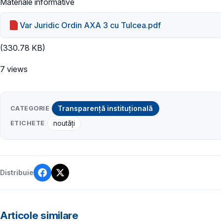
Materiale informative
Var Juridic Ordin AXA 3 cu Tulcea.pdf
(330.78 KB)
7 views
CATEGORIE
Transparență instituțională
ETICHETE
noutăți
Distribuie
Articole similare