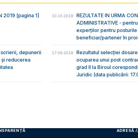
EN 2019 [pagina 1]
REZULTATE IN URMA CONT
10.10.2018
ADMINISTRATIVE - pentru c
experților pentru posturil
beneficiar/partener în proi
scrierii, depunerii
Rezultatul selecției dosare
17.09.2018
i și reducerea
ocuparea unui post contrac
vitatea
grad II la Biroul corespon
Juridic (data publicării: 17
NSPARENȚĂ
ADRESĂ /