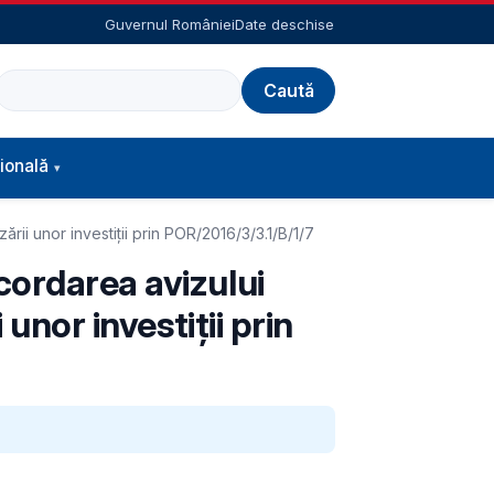
Guvernul României
Date deschise
Caută
ională
rii unor investiții prin POR/2016/3/3.1/B/1/7
cordarea avizului
unor investiții prin