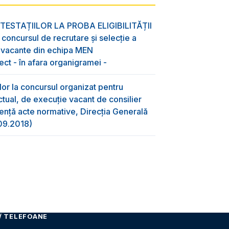
ESTAȚIILOR LA PROBA ELIGIBILITĂȚII
oncursul de recrutare și selecție a
e vacante din echipa MEN
ect - în afara organigramei -
lor la concursul organizat pentru
tual, de execuție vacant de consilier
dență acte normative, Direcția Generală
.09.2018)
/ TELEFOANE