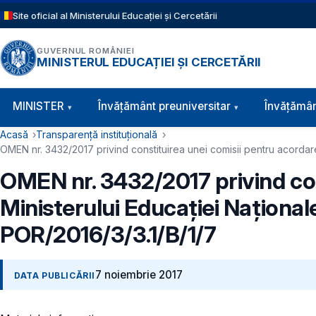
Sari la conținutul principal
Site oficial al Ministerului Educației și Cercetării
GUVERNUL ROMÂNIEI
MINISTERUL EDUCAȚIEI ȘI CERCETĂRII
Navigație principală
MINISTER
Învăţământ preuniversitar
Învățămân
Cale de navigare
Acasă
Transparență instituțională
OMEN nr. 3432/2017 privind constituirea unei comisii pentru acordarea 
OMEN nr. 3432/2017 privind con
Ministerului Educației Naționale 
POR/2016/3/3.1/B/1/7
7 noiembrie 2017
DATA PUBLICĂRII