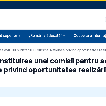
t superior
„România Educată”
Cooperare internaț
avizului Ministerului Educației Naționale privind oportunitatea realiză
stituirea unei comisii pentru a
privind oportunitatea realizării 