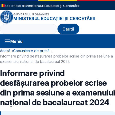
Sari la conținutul principal
Site oficial al Ministerului Educației și Cercetării
GUVERNUL ROMÂNIEI
MINISTERUL EDUCAȚIEI ȘI CERCETĂRII
Caută
Meniu
Navigație principală
Cale de navigare
Acasă
Comunicate de presă
Informare privind desfășurarea probelor scrise din prima sesiune a
examenului naţional de bacalaureat 2024
Informare privind
desfășurarea probelor scrise
din prima sesiune a examenului
naţional de bacalaureat 2024