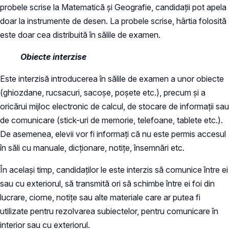
probele scrise la Matematică și Geografie, candidații pot apela
doar la instrumente de desen. La probele scrise, hârtia folosită
este doar cea distribuită în sălile de examen.
Obiecte interzise
Este interzisă introducerea în sălile de examen a unor obiecte
(ghiozdane, rucsacuri, sacoșe, poșete etc.), precum și a
oricărui mijloc electronic de calcul, de stocare de informații sau
de comunicare (stick-uri de memorie, telefoane, tablete etc.).
De asemenea, elevii vor fi informați că nu este permis accesul
în săli cu manuale, dicționare, notițe, însemnări etc.
În același timp, candidaților le este interzis să comunice între ei
sau cu exteriorul, să transmită ori să schimbe între ei foi din
lucrare, ciorne, notițe sau alte materiale care ar putea fi
utilizate pentru rezolvarea subiectelor, pentru comunicare în
interior sau cu exteriorul.