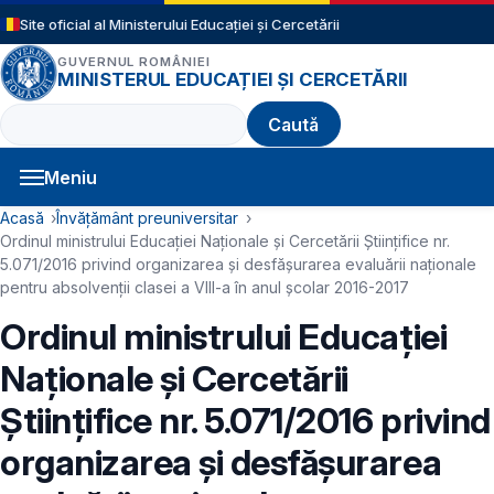
Sari la conținutul principal
Site oficial al Ministerului Educației și Cercetării
GUVERNUL ROMÂNIEI
MINISTERUL EDUCAȚIEI ȘI CERCETĂRII
Caută
Meniu
Navigație principală
Cale de navigare
Acasă
Învățământ preuniversitar
Ordinul ministrului Educaţiei Naţionale şi Cercetării Ştiinţifice nr.
5.071/2016 privind organizarea și desfășurarea evaluării naționale
pentru absolvenții clasei a VIII-a în anul școlar 2016-2017
Ordinul ministrului Educaţiei
Naţionale şi Cercetării
Ştiinţifice nr. 5.071/2016 privind
organizarea și desfășurarea