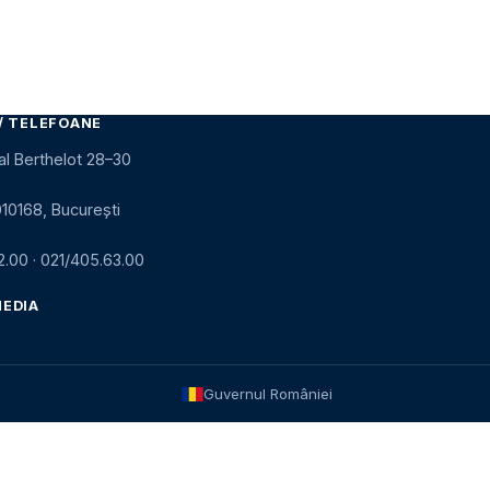
/ TELEFOANE
al Berthelot 28–30
010168, București
2.00
·
021/405.63.00
MEDIA
Guvernul României