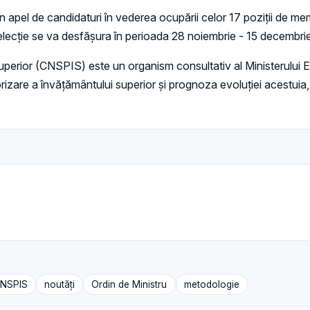
un apel de candidaturi în vederea ocupării celor 17 poziții de mem
cție se va desfășura în perioada 28 noiembrie - 15 decembrie p
perior (CNSPIS) este un organism consultativ al Ministerului Educ
izare a învățământului superior și prognoza evoluției acestuia, 
CNSPIS
noutăți
Ordin de Ministru
metodologie