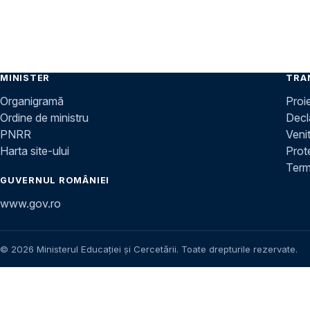
MINISTER
TRA
Organigramă
Proi
Ordine de ministru
Decla
PNRR
Venit
Harta site-ului
Prot
Terme
GUVERNUL ROMÂNIEI
www.gov.ro
© 2026 Ministerul Educației și Cercetării. Toate drepturile rezervate.