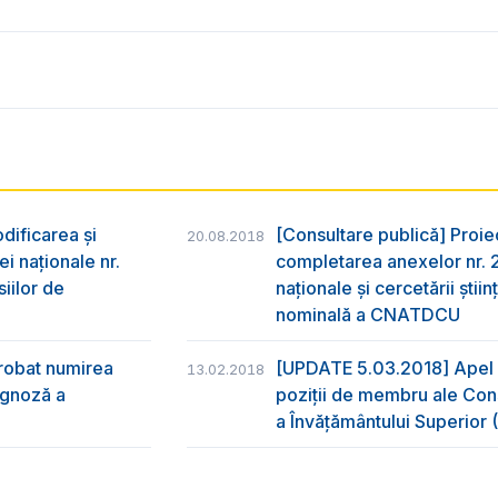
dificarea și
[Consultare publică] Proiec
20.08.2018
i naționale nr.
completarea anexelor nr. 2 
iilor de
naționale și cercetării ști
nominală a CNATDCU
probat numirea
[UPDATE 5.03.2018] Apel d
13.02.2018
rognoză a
poziții de membru ale Consi
a Învățământului Superior