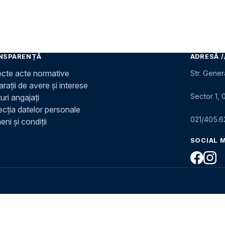
NSPARENȚĂ
ADRESĂ /
ecte acte normative
Str. Gener
rații de avere și interese
Sector 1, 
uri angajați
ecția datelor personale
021/405.6
ni și condiții
SOCIAL 