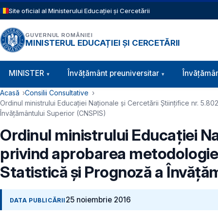
Sari la conținutul principal
Site oficial al Ministerului Educației și Cercetării
GUVERNUL ROMÂNIEI
MINISTERUL EDUCAȚIEI ȘI CERCETĂRII
Navigație principală
MINISTER
Învăţământ preuniversitar
Învățămân
Cale de navigare
Acasă
Consilii Consultative
Ordinul ministrului Educației Naționale și Cercetării Științifice nr. 5
Învățământului Superior (CNSPIS)
Ordinul ministrului Educației Naț
privind aprobarea metodologiei 
Statistică și Prognoză a Învăț
25 noiembrie 2016
DATA PUBLICĂRII