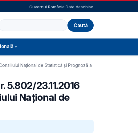
Guvernul României
Date deschise
Caută
ională
Consiliului Național de Statistică și Prognoză a
nr. 5.802/23.11.2016
ului Național de