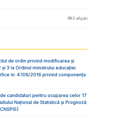
3 afișări
tul de ordin privind modificarea și
și 3 la Ordinul ministrului educației
ințifice nr. 4.106/2016 privind componența
e candidaturi pentru ocuparea celor 17
liului Național de Statistică și Prognoză
 (CNSPIS)