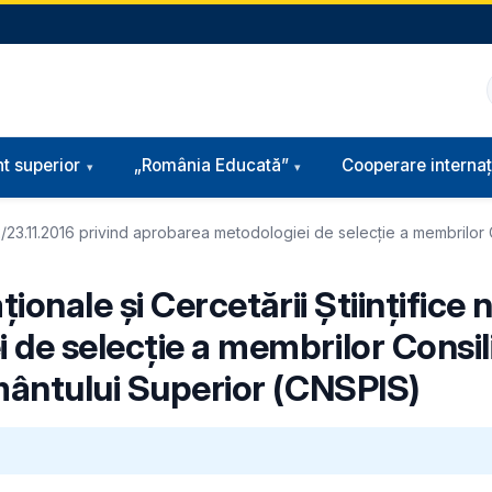
t superior
„România Educată”
Cooperare internaț
.802/23.11.2016 privind aprobarea metodologiei de selecție a membrilor 
ionale și Cercetării Științifice 
de selecție a membrilor Consili
ământului Superior (CNSPIS)