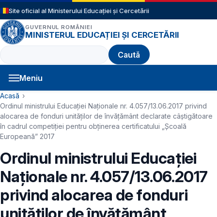
Sari la conținutul principal
Site oficial al Ministerului Educației și Cercetării
GUVERNUL ROMÂNIEI
MINISTERUL EDUCAȚIEI ȘI CERCETĂRII
Caută
Meniu
Navigație principală
Cale de navigare
Acasă
Ordinul ministrului Educației Naționale nr. 4.057/13.06.2017 privind
alocarea de fonduri unităţilor de învăţământ declarate câştigătoare
în cadrul competiţiei pentru obţinerea certificatului „Şcoală
Europeană” 2017
Ordinul ministrului Educației
Naționale nr. 4.057/13.06.2017
privind alocarea de fonduri
unităţilor de învăţământ