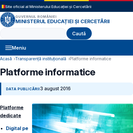
Sari la conținutul principal
Site oficial al Ministerului Educației și Cercetării
GUVERNUL ROMÂNIEI
MINISTERUL EDUCAȚIEI ȘI CERCETĂRII
Caută
Meniu
Navigație principală
Cale de navigare
Acasă
Transparență instituțională
Platforme informatice
Platforme informatice
3 august 2016
DATA PUBLICĂRII
Platforme
dedicate
Digital pe