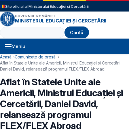
Sari la conținutul principal
Site oficial al Ministerului Educației și Cercetării
GUVERNUL ROMÂNIEI
MINISTERUL EDUCAȚIEI ȘI CERCETĂRII
Caută
Meniu
Navigație principală
Cale de navigare
Acasă
Comunicate de presă
Aflat în Statele Unite ale Americii, Ministrul Educației și Cercetării,
Daniel David, relansează programul FLEX/FLEX Abroad
Aflat în Statele Unite ale
Americii, Ministrul Educației și
Cercetării, Daniel David,
relansează programul
FLEX/FLEX Abroad