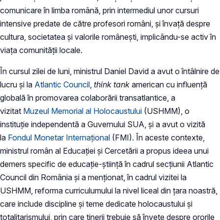
comunicare în limba română, prin intermediul unor cursuri
intensive predate de către profesori români, și învață despre
cultura, societatea și valorile românești, implicându-se activ în
viața comunității locale.
În cursul zilei de luni, ministrul Daniel David a avut o întâlnire de
lucru și la
Atlantic Council
,
think tank
american cu influență
globală în promovarea colaborării transatlantice, a
vizitat
Muzeul Memorial al Holocaustului
(USHMM), o
instituție independentă a Guvernului SUA, și a avut o vizită
la
Fondul Monetar Internațional
(FMI). În aceste contexte,
ministrul român al Educației și Cercetării a propus ideea unui
demers specific de educație-știință în cadrul secțiunii Atlantic
Council din România și a menționat, în cadrul vizitei la
USHMM, reforma curriculumului la nivel liceal din țara noastră,
care include discipline și teme dedicate holocaustului și
totalitarismului, prin care tinerii trebuie să învețe despre ororile