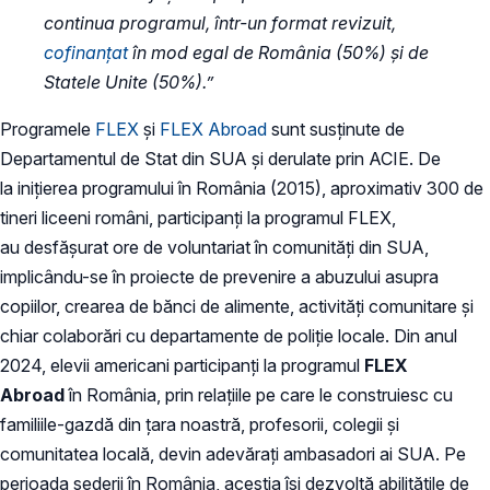
continua programul, într-un format revizuit,
cofinanțat
în mod egal de România (50%) și de
Statele Unite (50%).”
Programele
FLEX
și
FLEX Abroad
sunt susținute de
Departamentul de Stat din SUA și derulate prin ACIE. De
la inițierea programului în România (2015), aproximativ 300 de
tineri liceeni români, participanți la programul FLEX,
au desfășurat ore de voluntariat în comunități din SUA,
implicându-se în proiecte de prevenire a abuzului asupra
copiilor, crearea de bănci de alimente, activități comunitare și
chiar colaborări cu departamente de poliție locale. Din anul
2024, elevii americani participanți la programul
FLEX
Abroad
în România, prin relațiile pe care le construiesc cu
familiile-gazdă din țara noastră, profesorii, colegii și
comunitatea locală, devin adevărați ambasadori ai SUA. Pe
perioada șederii în România, aceștia își dezvoltă abilitățile de