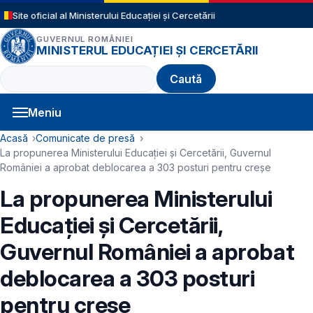
Sari la conținutul principal
Site oficial al Ministerului Educației și Cercetării
GUVERNUL ROMÂNIEI
MINISTERUL EDUCAȚIEI ȘI CERCETĂRII
Caută
Meniu
Navigație principală
Cale de navigare
Acasă
Comunicate de presă
La propunerea Ministerului Educației și Cercetării, Guvernul
României a aprobat deblocarea a 303 posturi pentru creșe
La propunerea Ministerului
Educației și Cercetării,
Guvernul României a aprobat
deblocarea a 303 posturi
pentru creșe