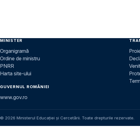
MINISTER
TRA
Organigramă
Proi
Ordine de ministru
Decla
PNRR
Venit
Harta site-ului
Prot
Terme
GUVERNUL ROMÂNIEI
www.gov.ro
© 2026 Ministerul Educației și Cercetării. Toate drepturile rezervate.