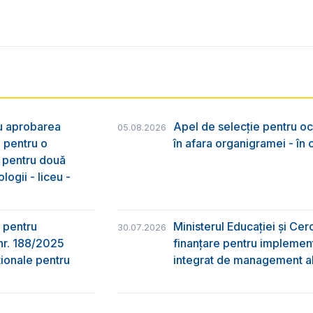
ru aprobarea
Apel de selecție pentru oc
05.08.2026
e pentru o
în afara organigramei - în
& pentru două
logii - liceu -
 pentru
Ministerul Educației și Ce
30.07.2026
nr. 188/2025
finanțare pentru implement
ţionale pentru
integrat de management al 