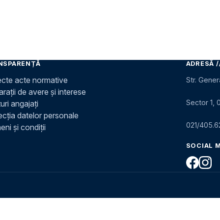
NSPARENȚĂ
ADRESĂ /
ecte acte normative
Str. Gener
rații de avere și interese
Sector 1, 
uri angajați
ecția datelor personale
021/405.6
ni și condiții
SOCIAL 