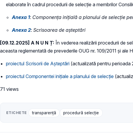
elaborate în cadrul procedurii de selecție a membrilor Consili
Anexa 1
:
Componența inițială a planului de selecție p
Anexa 2
:
Scrisoarea de așteptări
[09.12.2025] A N U N Ț:
În vederea realizării procedurii de se
aceasta reglementată de prevederile OUG nr. 109/2011 și ale
proiectul Scrisorii de Așteptări
(actualizată pentru perioada
proiectul Componentei inițiale a planului de selecţie
(actualiz
71 views
ETICHETE
transparenţă
procedură selecție