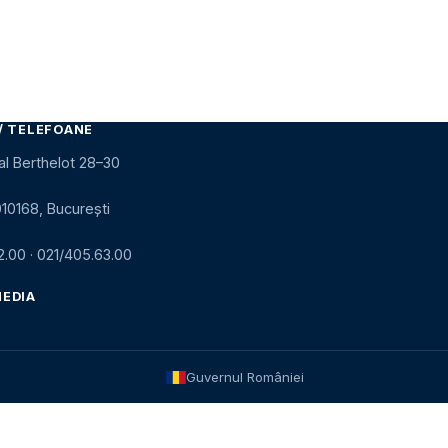
/ TELEFOANE
al Berthelot 28–30
010168, București
2.00
·
021/405.63.00
MEDIA
Guvernul României