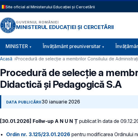
Sari la conținutul principal
Site oficial al Ministerului Educației și Cercetării
GUVERNUL ROMÂNIEI
MINISTERUL EDUCAȚIEI ȘI CERCETĂRII
Navigație principală
MINISTER
Învăţământ preuniversitar
Învățămân
Cale de navigare
Acasă
Procedură de selecție a membrilor Consiliului de Administraţi
Procedură de selecție a membril
Didactică și Pedagogică S.A
30 ianuarie 2026
DATA PUBLICĂRII
[30.01.2026] Follw-up A N U N Ț
publicat în data de 09.12.
Ordin nr. 3.125/23.01.2026
pentru modificarea Ordinului nr