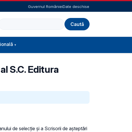
Guvernul României
Date deschise
Caută
ională
al S.C. Editura
lui de selecție și a Scrisorii de așteptări