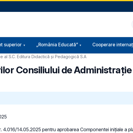
t superior
„România Educată”
Cooperare internaț
e al S.C. Editura Didactică și Pedagogică S.A
or Consiliului de Administraţie 
2025
. 4.016/14.05.2025 pentru aprobarea Componentei inițiale a planu