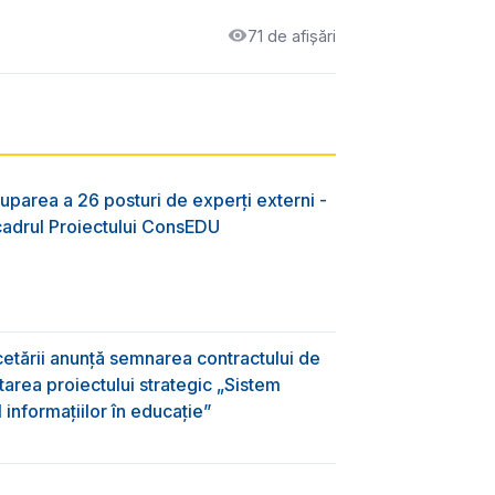
71 de afișări
uparea a 26 posturi de experți externi -
 cadrul Proiectului ConsEDU
rcetării anunță semnarea contractului de
area proiectului strategic „Sistem
informațiilor în educație”